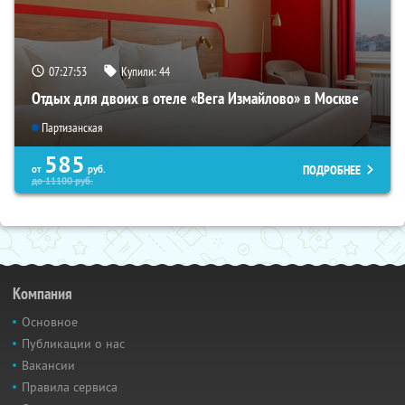
07:27:52
Купили:
44
Отдых для двоих в отеле «Вега Измайлово» в Москве
Партизанская
585
ПОДРОБНЕЕ
от
руб.
до
11100
руб.
Компания
Основное
Публикации о нас
Вакансии
Правила сервиса