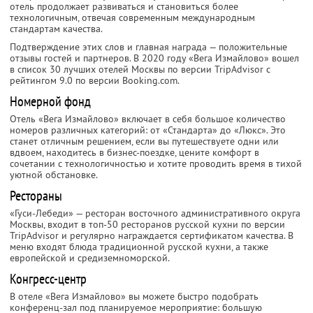
отель продолжает развиваться и становиться более
технологичным, отвечая современным международным
стандартам качества.
Подтверждение этих слов и главная награда — положительные
отзывы гостей и партнеров. В 2020 году «Вега Измайлово» вошел
в список 30 лучших отелей Москвы по версии TripAdvisor с
рейтингом 9.0 по версии Booking.com.
Номерной фонд
Отель «Вега Измайлово» включает в себя большое количество
номеров различных категорий: от «Стандарта» до «Люкс». Это
станет отличным решением, если вы путешествуете одни или
вдвоем, находитесь в бизнес-поездке, цените комфорт в
сочетании с технологичностью и хотите проводить время в тихой
уютной обстановке.
Рестораны
«Гуси-Лебеди» — ресторан восточного административного округа
Москвы, входит в топ-50 ресторанов русской кухни по версии
TripAdvisor и регулярно награждается сертификатом качества. В
меню входят блюда традиционной русской кухни, а также
европейской и средиземноморской.
Конгресс-центр
В отеле «Вега Измайлово» вы можете быстро подобрать
конференц-зал под планируемое мероприятие: большую