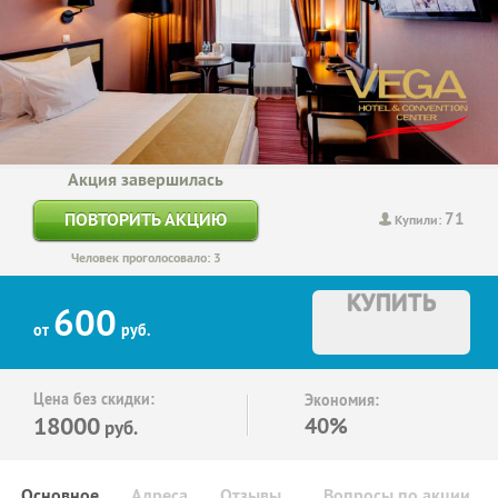
Акция завершилась
71
ПОВТОРИТЬ АКЦИЮ
Купили:
Человек проголосовало: 3
КУПИТЬ
600
от
руб.
Цена без скидки:
Экономия:
18000
40%
руб.
Основное
Адреса
Отзывы
Вопросы по акции