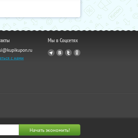
такты
Мы в Соцсетях
si@kupikupon.ru
аться с нами