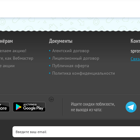
тнёрам
Документы
Кон
елаем акцию!
Агентский договор
spro
е, как Вебмастер
Лицензионный договор
Связ
е акции
Публичная оферта
Политика конфиденциальности
Ищите скидки поблизости,
не выходя из чата: