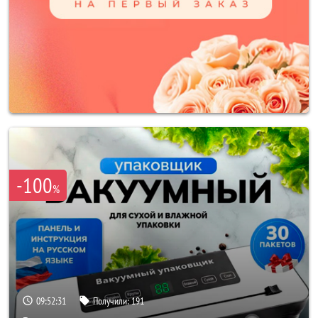
-100
%
09:52:29
Получили:
191