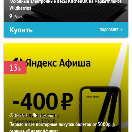
Кухонные электронные весы KitchenOK на маркетплейсе
Wildberries
Россия
Купить
ПОДРОБНЕЕ
-13
%
09:52:29
Получили:
71
Первая и все повторные покупки билетов от 3000р. в
сервисе «Яндекс Афиша»