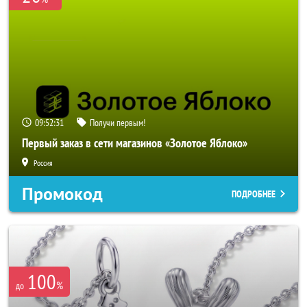
09:52:29
Получи первым!
Первый заказ в сети магазинов «Золотое Яблоко»
Россия
Промокод
ПОДРОБНЕЕ
100
%
до