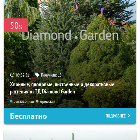
-50
%
09:52:29
Получили:
15
Хвойные, плодовые, лиственные и декоративные
растения от ТД Diamond Garden
Выставочная
Угрешская
Бесплатно
ПОДРОБНЕЕ