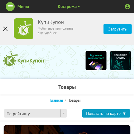
Меню
Кострома
КупиКупон
Мобильное приложение
Загрузить
ещё удобнее
Товары
Главная
Товары
Показать на карте
По рейтингу