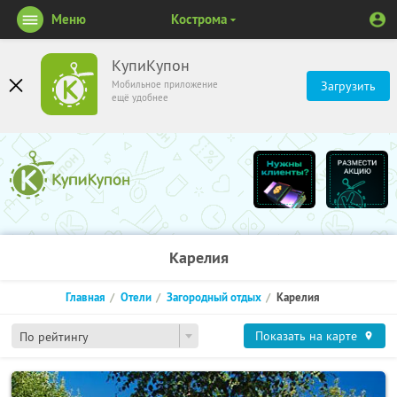
Меню
Кострома
КупиКупон
Мобильное приложение
Загрузить
ещё удобнее
Карелия
Главная
Отели
Загородный отдых
Карелия
Показать на карте
По рейтингу