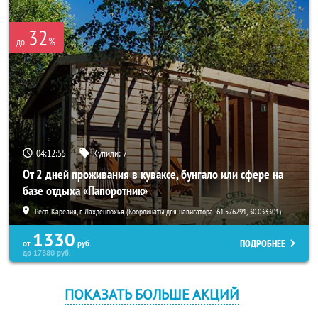
32
%
до
04:12:54
Купили:
7
От 2 дней проживания в куваксе, бунгало или сфере на
базе отдыха «Папоротник»
Респ. Карелия, г. Лахденпохья (Координаты для навигатора: 61.576291, 30.033301)
1330
ПОДРОБНЕЕ
от
руб.
до
17880
руб.
ПОКАЗАТЬ БОЛЬШЕ АКЦИЙ