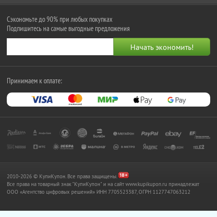
Сэкономьте до 90% при любых покупках
Подпишитесь на самые выгодные предложения
Принимаем к оплате:
2010-2026 © КупиКупон. Все права защищены.
Все права на товарный знак "КупиКупон" и на сайт www.kupikupon.ru принадлежат
OOO «Агентство цифровых решений» ИНН 7705523387, ОГРН 1127747063212