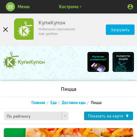
Меню
Кострома
КупиКупон
Мобильное приложение
Загрузить
ещё удобнее
Пицца
Главная
Еда
Доставка еды
Пицца
Показать на карте
По рейтингу