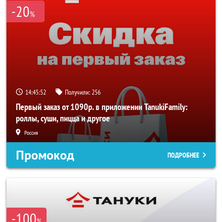
-20
%
14:45:51
Получили:
256
Первый заказ от 1090р. в приложении TanukiFamily:
роллы, суши, пицца и другое
Россия
Промокод
ПОДРОБНЕЕ
-100
%