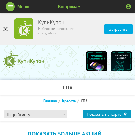
Меню
Кострома
КупиКупон
Мобильное приложение
Загрузить
ещё удобнее
СПА
Главная
Красота
СПА
Показать на карте
По рейтингу
ПОКАЗАТЬ БОЛЬШЕ АКЦИЙ