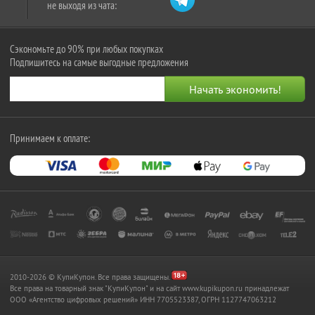
не выходя из чата:
Сэкономьте до 90% при любых покупках
Подпишитесь на самые выгодные предложения
Принимаем к оплате:
2010-2026 © КупиКупон. Все права защищены.
Все права на товарный знак "КупиКупон" и на сайт www.kupikupon.ru принадлежат
OOO «Агентство цифровых решений» ИНН 7705523387, ОГРН 1127747063212