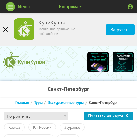
Меню
Кострома
КупиКупон
Мобильное приложение
Загрузить
ещё удобнее
Санкт-Петербург
Главная
Туры
Экскурсионные туры
Санкт-Петербург
Показать на карте
По рейтингу
Кавказ
Юг России
Зауралье