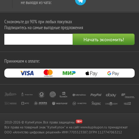
не выходя из чата:
Сэкономьте до 90% при любых покупках
Подпишитесь на самые выгодные предложения
Принимаем к оплате:
2010-2026 © КупиКупон. Все права защищены.
Все права на товарный знак "КупиКупон" и на сайт www.kupikupon.ru принадлежат
OOO «Агентство цифровых решений» ИНН 7705523387, ОГРН 1127747063212