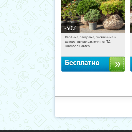
-50
%
Хвойные, плодовые, лиственные и
15:33:22
Получили:
15
декоративные растения от ТД
Выставочная
Угрешская
Diamond Garden
Бесплатно