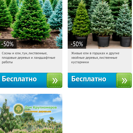
-50
%
-50
%
Сосны и ели, туи, лиственные,
Живые ели в горшках и другие
15:33:22
Получили:
31
15:33:22
Получили:
53
плодовые деревья и ландшафтные
хвойные деревья, лиственные
Московская обл., г. Химки,
Московская обл., г. Химки,
работы
кустарники
территориальное управление
территориальное управление
Кутузовское
Кутузовское
Бесплатно
Бесплатно