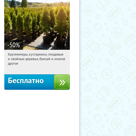
-50
%
Крупномеры, кустарники, плодовые
15:33:22
Получили:
28
и хвойные деревья, бонсай и многое
Москва, Рябиновая улица, 17
другое
Бесплатно