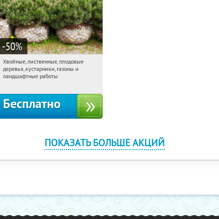
-50
%
Хвойные, лиственные, плодовые
15:33:22
Получили:
15
деревья, кустарники, газоны и
Павелецкая
Угрешская
ландшафтные работы
Бесплатно
ПОКАЗАТЬ БОЛЬШЕ АКЦИЙ