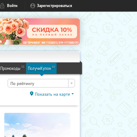
Войти
Зарегистрироваться
53
88
Промокоды
ПолучиКупон
По рейтингу
Показать на карте