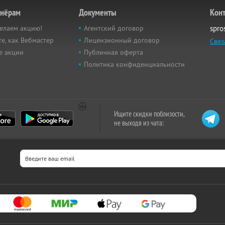
тнёрам
Документы
Кон
елаем акцию!
Агентский договор
spro
е, как Вебмастер
Лицензионный договор
Связ
е акции
Публичная оферта
Политика конфиденциальности
Ищите скидки поблизости,
не выходя из чата: