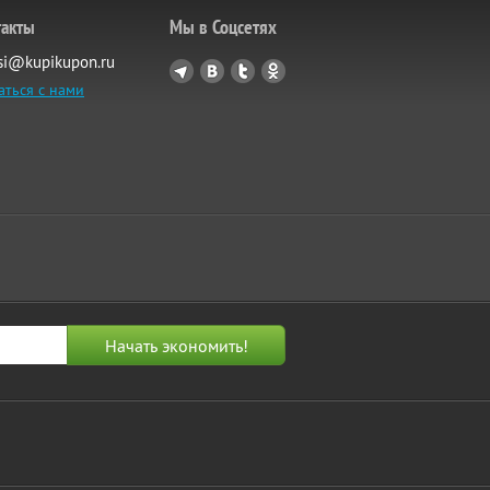
такты
Мы в Соцсетях
si@kupikupon.ru
аться с нами