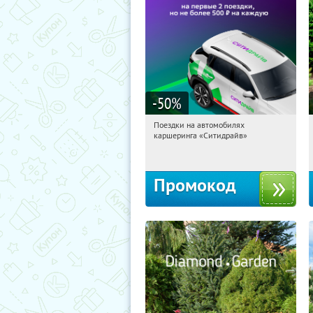
-50
%
Поездки на автомобилях
15:33:22
Получи первым!
каршеринга «Ситидрайв»
Россия
Промокод