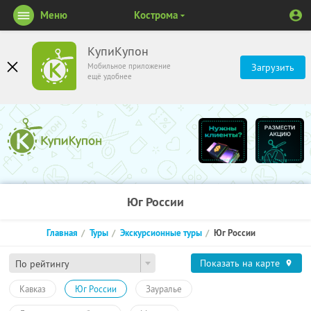
Меню
Кострома
КупиКупон
Мобильное приложение
Загрузить
ещё удобнее
Юг России
Главная
Туры
Экскурсионные туры
Юг России
Показать на карте
По рейтингу
Кавказ
Юг России
Зауралье