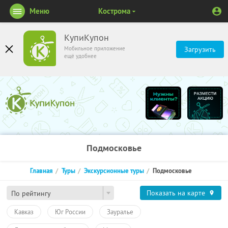
Меню
Кострома
КупиКупон
Мобильное приложение
Загрузить
ещё удобнее
Подмосковье
Главная
Туры
Экскурсионные туры
Подмосковье
Показать на карте
По рейтингу
Кавказ
Юг России
Зауралье