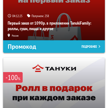
04:12:24
Получили:
258
Первый заказ от 1090р. в приложении TanukiFamily:
роллы, суши, пицца и другое
Россия
Промокод
ПОДРОБНЕЕ
-100
%