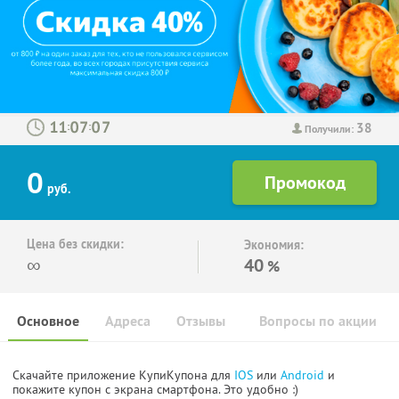
38
:
:
Получили:
0
руб.
Цена без скидки:
Экономия:
∞
40
%
Основное
Адреса
Отзывы
Вопросы по акции
Скачайте приложение КупиКупона для
IOS
или
Android
и
покажите купон с экрана смартфона. Это удобно :)