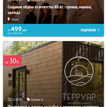
Создание образа от агентства KK AI: стрижка, макияж,
одежда
Россия
499
ПОДРОБНЕЕ
от
руб.
до
6400
руб.
30
%
до
17:46:57
Купили:
8
Проживание в домике на выбор в загородном комплексе