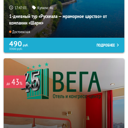
17:46:57
Купили:
46
1-дневный тур «Рускеала — мраморное царство» от
компании «Шарм»
Достоевская
490
ПОДРОБНЕЕ
руб.
3900
руб.
43
%
до