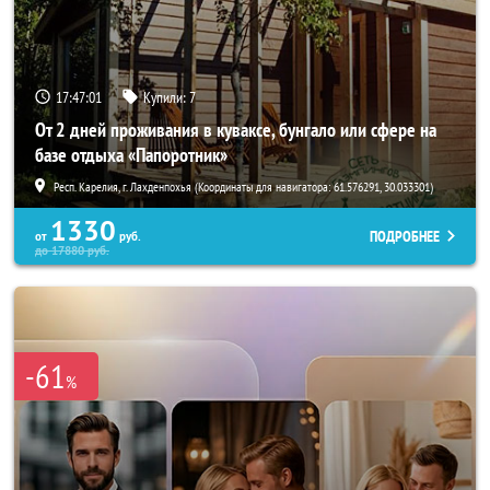
17:46:57
Купили:
7
От 2 дней проживания в куваксе, бунгало или сфере на
базе отдыха «Папоротник»
Респ. Карелия, г. Лахденпохья (Координаты для навигатора: 61.576291, 30.033301)
1330
ПОДРОБНЕЕ
от
руб.
до
17880
руб.
-61
%