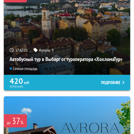
17:46:57
Купили:
9
Автобусный тур в Выборг от туроператора «ХохломаТур»
Сенная площадь
420
ПОДРОБНЕЕ
руб.
4230
руб.
37
%
до