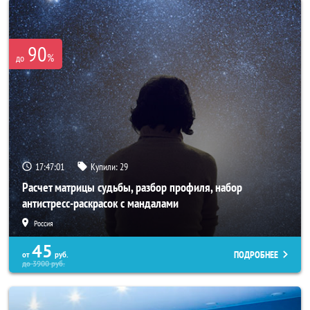
90
%
до
17:46:57
Купили:
29
Расчет матрицы судьбы, разбор профиля, набор
антистресс-раскрасок с мандалами
Россия
45
ПОДРОБНЕЕ
от
руб.
до
3900
руб.