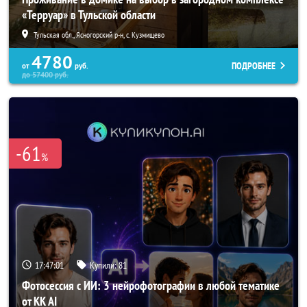
«Терруар» в Тульской области
Тульская обл., Ясногорский р-н, с. Кузмищево
4780
ПОДРОБНЕЕ
от
руб.
до
57400
руб.
-61
%
17:46:57
Купили:
81
Фотосессия с ИИ: 3 нейрофотографии в любой тематике
от KK AI