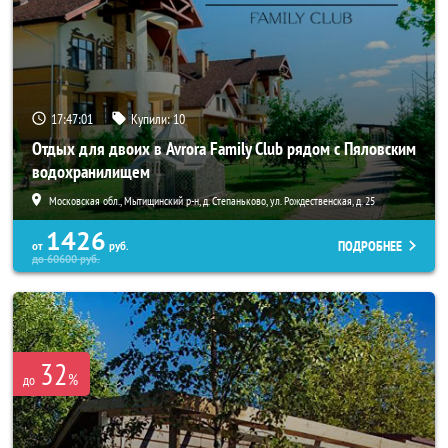
17:46:57
Купили:
10
Отдых для двоих в Avrora Family Club рядом с Пяловским
водохранилищем
Московская обл., Мытищинский р-н, д. Степаньково, ул. Рождественская, д. 25
1426
ПОДРОБНЕЕ
от
руб.
до
60600
руб.
32
%
до