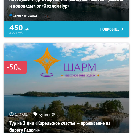
и водопады» от «ХохломаТур»
Сенная площадь
450
ПОДРОБНЕЕ
руб.
4550
руб.
-50
%
17:46:57
Купили:
39
Тур на 2 дня «Карельское счастье — проживание на
берегу Ладоги»