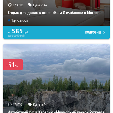
17:46:57
Купили:
44
Отдых для двоих в отеле «Вега Измайлово» в Москве
Партизанская
585
ПОДРОБНЕЕ
от
руб.
до
11100
руб.
-51
%
17:46:57
Купили:
24
Автобусный тур в Карелию «Мраморный каньон Рускеала