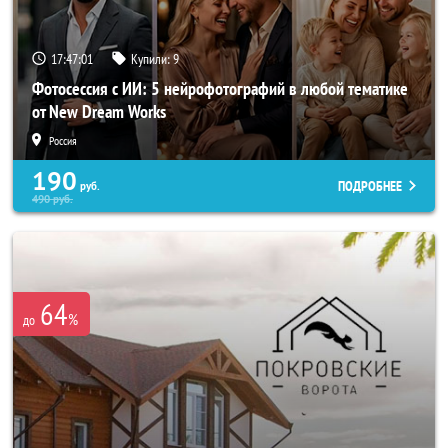
17:46:57
Купили:
9
Фотосессия с ИИ: 5 нейрофотографий в любой тематике
от New Dream Works
Россия
190
ПОДРОБНЕЕ
руб.
490
руб.
64
%
до