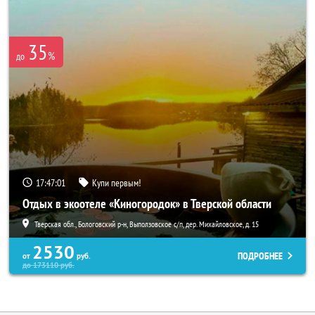
35
%
до
17:46:57
Купи первым!
Отдых в экоотеле «Киногородок» в Тверской области
Тверская обл., Бологовский р-н, Выползовское с/п, дер. Михайловское, д. 15
2530
ПОДРОБНЕЕ
от
руб.
до
173110
руб.