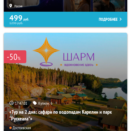
Россия
499
ПОДРОБНЕЕ
руб.
1290
руб.
-50
%
17:46:57
Купили:
6
«Тур на 2 дня: сафари по водопадам Карелии и парк
“Рускеала"»
Достоевская