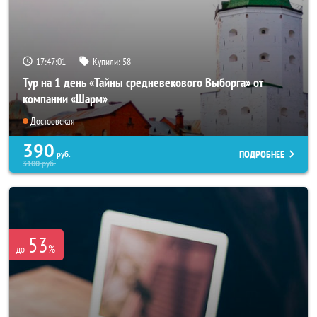
17:46:57
Купили:
58
Тур на 1 день «Тайны средневекового Выборга» от
компании «Шарм»
Достоевская
390
ПОДРОБНЕЕ
руб.
3100
руб.
53
%
до