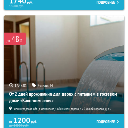
1740
ПОДРОБНЕЕ
руб.
13900
руб.
48
%
до
17:46:57
Купили:
34
От 2 дней проживания для двоих с питанием в гостевом
доме «Кают-компания»
Ленинградская обл., г. Ломоносов, Сойкинская дорога, 15-й жилой городок, д. 43
1200
ПОДРОБНЕЕ
от
руб.
до
14900
руб.