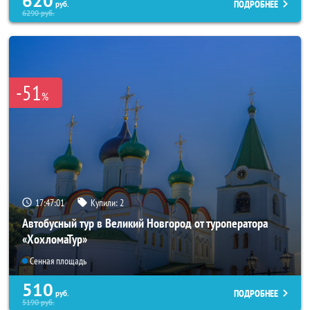
620
ПОДРОБНЕЕ
руб.
6290
руб.
-51
%
17:46:57
Купили:
2
Автобусный тур в Великий Новгород от туроператора
«ХохломаТур»
Сенная площадь
510
ПОДРОБНЕЕ
руб.
5190
руб.