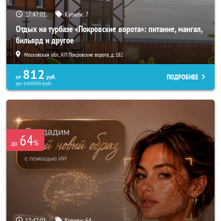
17:46:57
Купили:
7
Отдых на турбазе «Покровские ворота»: питание, мангал,
бильярд и другое
Московская обл., КП Покровские ворота, д. 182
812
ПОДРОБНЕЕ
от
руб.
до
140800
руб.
64
%
до
17:46:57
Купили:
64