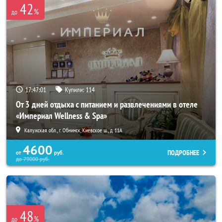
42
%
до
17:46:57
Купили:
114
От 3 дней отдыха с питанием и развлечениями в отеле
«Империал Wellness & Spa»
Калужская обл., г. Обнинск, Киевское ш., д. 11А
4600
ПОДРОБНЕЕ
от
руб.
до
79000
руб.
48
%
до