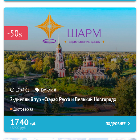
-50
%
17:46:57
Купили:
8
2-дневный тур «Старая Русса и Великий Новгород»
Достоевская
1740
ПОДРОБНЕЕ
руб.
13900
руб.