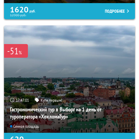
1620
ПОДРОБНЕЕ
руб.
12900
руб.
-51
%
17:46:57
Купи первым!
Гастрономический тур в Выборг на 1 день от
туроператора «ХохломаТур»
Сенная площадь