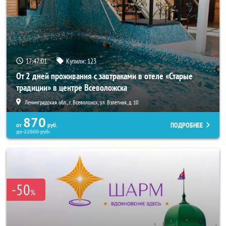
17:46:57
Купили:
123
От 2 дней проживания с завтраками в отеле «Старые
традиции» в центре Всеволожска
Ленинградская обл., г. Всеволожск, ул. Взлетная, д. 10
870
ПОДРОБНЕЕ
от
руб.
до
22800
руб.
-50
%