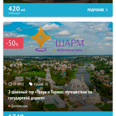
420
ПОДРОБНЕЕ
руб.
3300
руб.
-50
%
17:46:57
Купили:
30
2-дневный тур «Тверь и Торжок: путешествие по
государевой дороге»
Достоевская