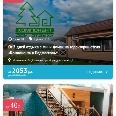
17:46:57
Купили:
116
От 3 дней отдыха в мини-домах на территории отеля
«Компонент» в Подмосковье
Московская обл., Солнечногорский р-н, д. Колтышево, 1
2053
ПОДРОБНЕЕ
от
руб.
до
67400
руб.
40
%
до