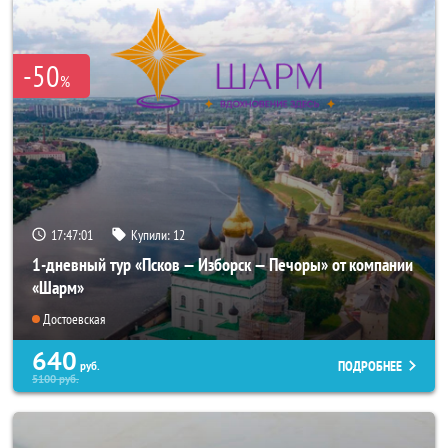
-50
%
17:46:57
Купили:
12
1-дневный тур «Псков — Изборск — Печоры» от компании
«Шарм»
Достоевская
640
ПОДРОБНЕЕ
руб.
5100
руб.