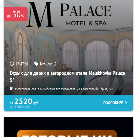
30
%
до
17:46:57
Купили:
12
Отдых для двоих в загородном отеле Malakhovka Palace
5*
Московская обл., г. о. Люберцы, пгт Малаховка, ул. Красковский Обрыв, 7к1
2520
ПОДРОБНЕЕ
от
руб.
до
57000
руб.