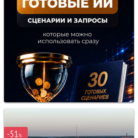
-51
%