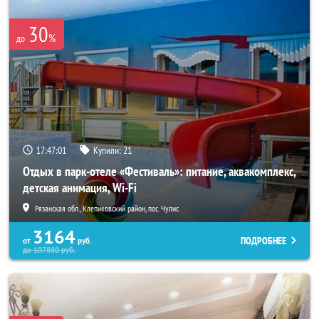
30
%
до
17:46:57
Купили:
21
Отдых в парк-отеле «Фестиваль»: питание, аквакомплекс,
детская анимация, Wi-Fi
Рязанская обл., Клепиковский район, пос. Чулис
3164
ПОДРОБНЕЕ
от
руб.
до
107880
руб.