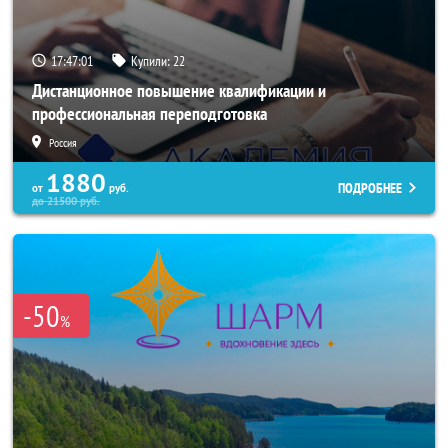
17:46:57
Купили:
22
Дистанционное повышение квалификации и
профессиональная переподготовка
Россия
1880
ПОДРОБНЕЕ
от
руб.
до
21500
руб.
-50
%