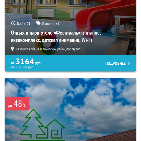
03:48:29
Купили:
23
Отдых в парк-отеле «Фестиваль»: питание,
аквакомплекс, детская анимация, Wi-Fi
Рязанская обл., Клепиковский район, пос. Чулис
3164
ПОДРОБНЕЕ
от
руб.
до
107880
руб.
48
%
до