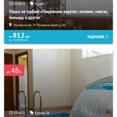
03:48:29
Купили:
7
Отдых на турбазе «Покровские ворота»: питание, мангал,
бильярд и другое
Московская обл., КП Покровские ворота, д. 182
812
ПОДРОБНЕЕ
от
руб.
до
140800
руб.
48
%
до
03:48:29
Купили:
34