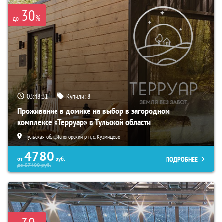
30
%
до
03:48:29
Купили:
8
Проживание в домике на выбор в загородном
комплексе «Терруар» в Тульской области
Тульская обл., Ясногорский р-н, с. Кузмищево
4780
ПОДРОБНЕЕ
от
руб.
до
57400
руб.