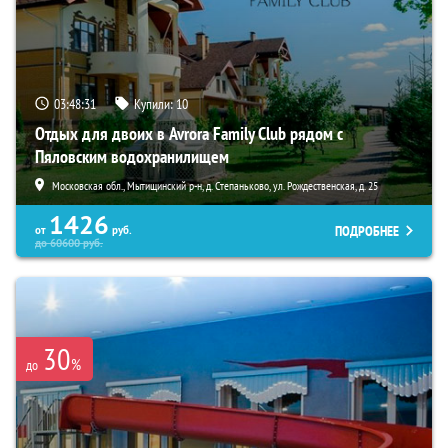
03:48:29
Купили:
10
Отдых для двоих в Avrora Family Club рядом с
Пяловским водохранилищем
Московская обл., Мытищинский р-н, д. Степаньково, ул. Рождественская, д. 25
1426
ПОДРОБНЕЕ
от
руб.
до
60600
руб.
30
%
до