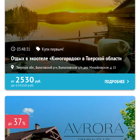
03:48:29
Купи первым!
Отдых в экоотеле «Киногородок» в Тверской области
Тверская обл., Бологовский р-н, Выползовское с/п, дер. Михайловское, д. 15
2530
ПОДРОБНЕЕ
от
руб.
до
173110
руб.
37
%
до