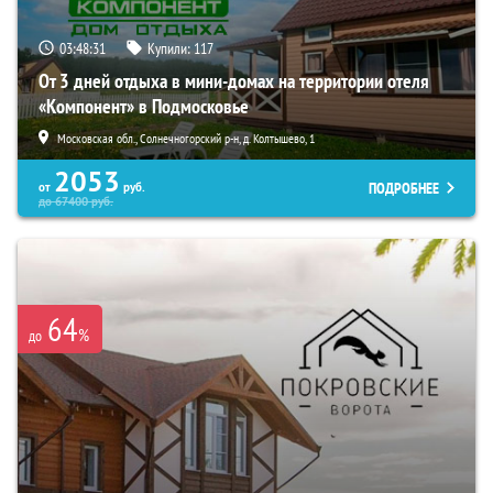
03:48:29
Купили:
117
От 3 дней отдыха в мини-домах на территории отеля
«Компонент» в Подмосковье
Московская обл., Солнечногорский р-н, д. Колтышево, 1
2053
ПОДРОБНЕЕ
от
руб.
до
67400
руб.
64
%
до