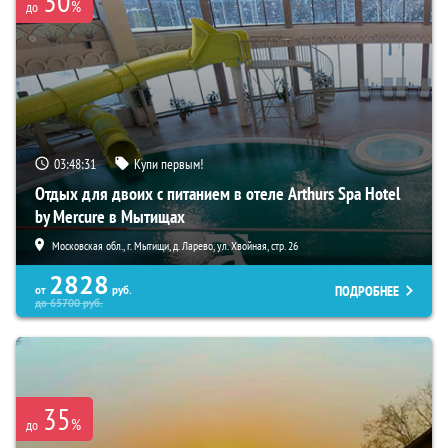
30
%
до
03:48:29
Купи первым!
Отдых для двоих с питанием в отеле Arthurs Spa Hotel
by Mercure в Мытищах
Московская обл., г. Мытищи, д. Ларево, ул. Хвойная, стр. 26
2828
ПОДРОБНЕЕ
от
руб.
до
65700
руб.
35
%
до