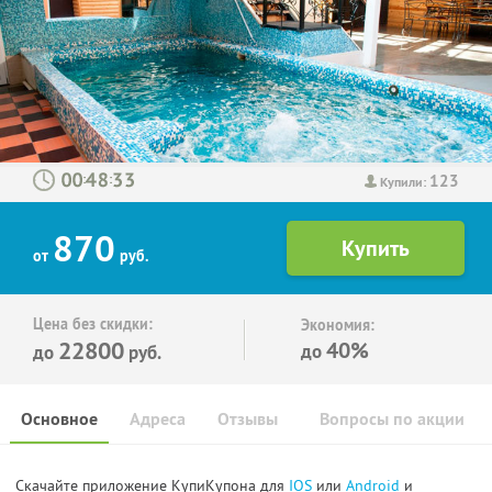
123
:
:
Купили:
870
от
руб.
Цена без скидки:
Экономия:
22800
40%
до
до
руб.
Основное
Адреса
Отзывы
Вопросы по акции
Скачайте приложение КупиКупона для
IOS
или
Android
и