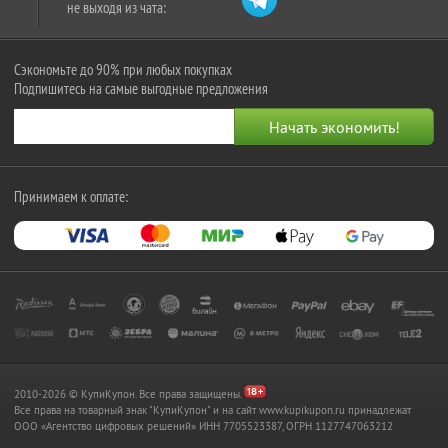
не выходя из чата:
Сэкономьте до 90% при любых покупках
Подпишитесь на самые выгодные предложения
Принимаем к оплате:
2010-2026 © КупиКупон. Все права защищены.
Все права на товарный знак "КупиКупон" и на сайт www.kupikupon.ru принадлежат
OOO «Агентство цифровых решений» ИНН 7705523387, ОГРН 1127747063212