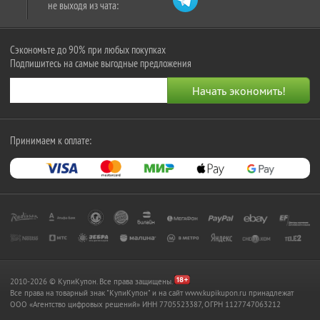
не выходя из чата:
Сэкономьте до 90% при любых покупках
Подпишитесь на самые выгодные предложения
Принимаем к оплате:
2010-2026 © КупиКупон. Все права защищены.
Все права на товарный знак "КупиКупон" и на сайт www.kupikupon.ru принадлежат
OOO «Агентство цифровых решений» ИНН 7705523387, ОГРН 1127747063212