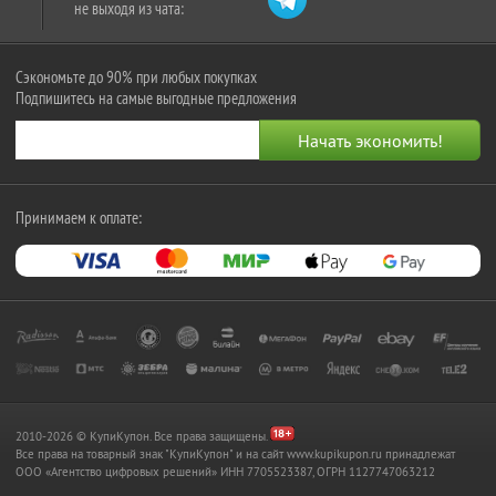
не выходя из чата:
Сэкономьте до 90% при любых покупках
Подпишитесь на самые выгодные предложения
Принимаем к оплате:
2010-2026 © КупиКупон. Все права защищены.
Все права на товарный знак "КупиКупон" и на сайт www.kupikupon.ru принадлежат
OOO «Агентство цифровых решений» ИНН 7705523387, ОГРН 1127747063212