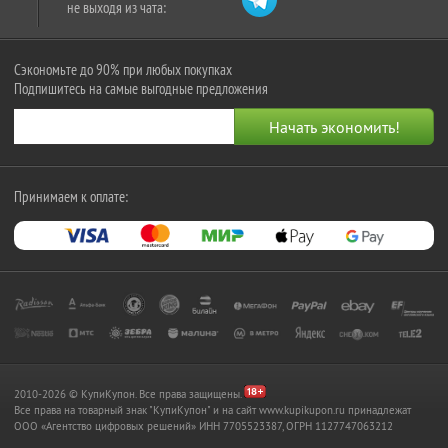
не выходя из чата:
Сэкономьте до 90% при любых покупках
Подпишитесь на самые выгодные предложения
Принимаем к оплате:
2010-2026 © КупиКупон. Все права защищены.
Все права на товарный знак "КупиКупон" и на сайт www.kupikupon.ru принадлежат
OOO «Агентство цифровых решений» ИНН 7705523387, ОГРН 1127747063212