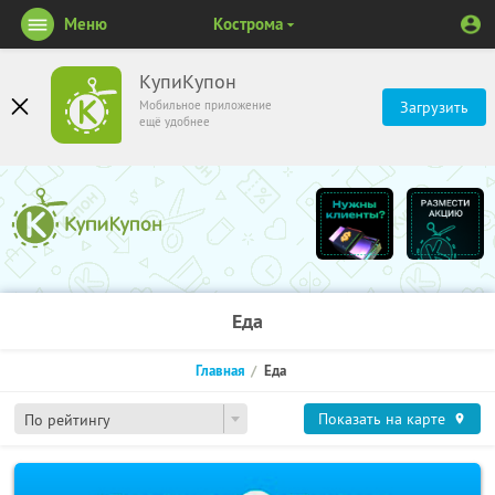
Меню
Кострома
КупиКупон
Мобильное приложение
Загрузить
ещё удобнее
Еда
Главная
Еда
Показать на карте
По рейтингу