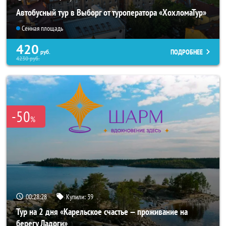
Автобусный тур в Выборг от туроператора «ХохломаТур»
Сенная площадь
420
ПОДРОБНЕЕ
руб.
4230
руб.
-50
%
00:28:25
Купили:
39
Тур на 2 дня «Карельское счастье — проживание на
берегу Ладоги»