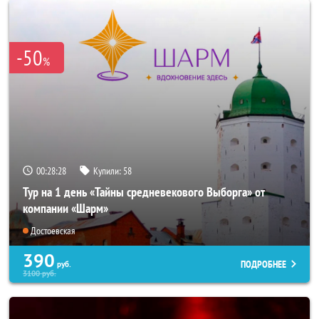
-50
%
00:28:25
Купили:
58
Тур на 1 день «Тайны средневекового Выборга» от
компании «Шарм»
Достоевская
390
ПОДРОБНЕЕ
руб.
3100
руб.