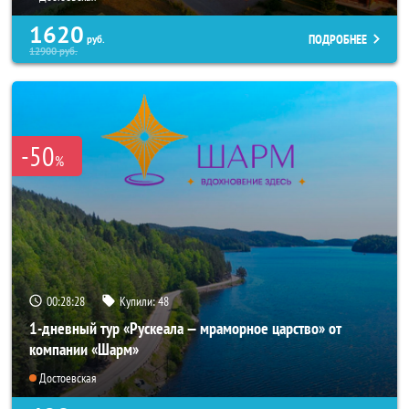
1620
ПОДРОБНЕЕ
руб.
12900
руб.
-50
%
00:28:25
Купили:
48
1-дневный тур «Рускеала — мраморное царство» от
компании «Шарм»
Достоевская