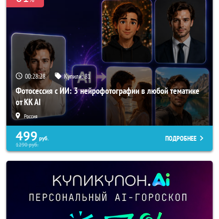
00:28:25
Купили:
81
Фотосессия с ИИ: 3 нейрофотографии в любой тематике
от KK AI
Россия
499
ПОДРОБНЕЕ
руб.
1290
руб.