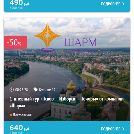
490
ПОДРОБНЕЕ
руб.
3900
руб.
-50
%
00:28:25
Купили:
12
1-дневный тур «Псков — Изборск — Печоры» от компании
«Шарм»
Достоевская
640
ПОДРОБНЕЕ
руб.
5100
руб.