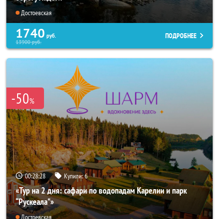
Достоевская
1740
ПОДРОБНЕЕ
руб.
13900
руб.
-50
%
00:28:25
Купили:
6
«Тур на 2 дня: сафари по водопадам Карелии и парк
“Рускеала"»
Достоевская