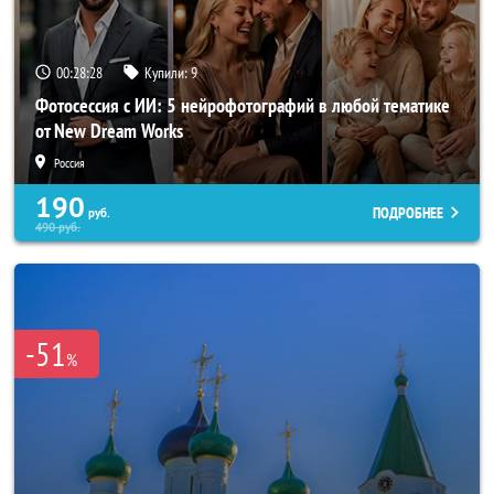
00:28:25
Купили:
9
Фотосессия с ИИ: 5 нейрофотографий в любой тематике
от New Dream Works
Россия
190
ПОДРОБНЕЕ
руб.
490
руб.
-51
%