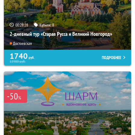
00:28:25
Купили:
8
2-дневный тур «Старая Русса и Великий Новгород»
Достоевская
1740
ПОДРОБНЕЕ
руб.
13900
руб.
-50
%