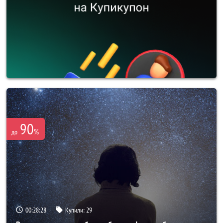
90
%
до
00:28:25
Купили:
29