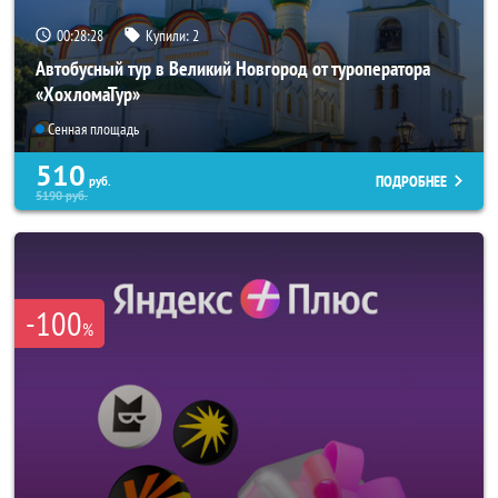
00:28:25
Купили:
2
Автобусный тур в Великий Новгород от туроператора
«ХохломаТур»
Сенная площадь
510
ПОДРОБНЕЕ
руб.
5190
руб.
-100
%