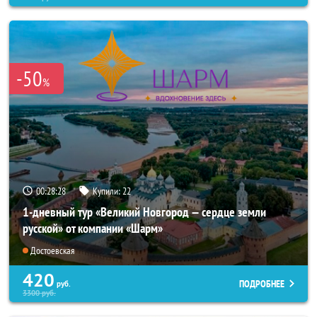
-50
%
00:28:25
Купили:
22
1-дневный тур «Великий Новгород — сердце земли
русской» от компании «Шарм»
Достоевская
420
ПОДРОБНЕЕ
руб.
3300
руб.