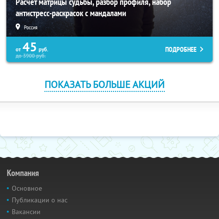
Расчет матрицы судьбы, разбор профиля, набор
антистресс-раскрасок с мандалами
Россия
45
ПОДРОБНЕЕ
от
руб.
до
3900
руб.
ПОКАЗАТЬ БОЛЬШЕ АКЦИЙ
Компания
Основное
Публикации о нас
Вакансии