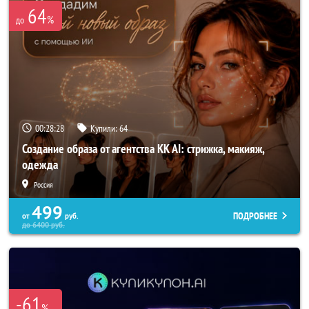
64
%
до
00:28:25
Купили:
64
Создание образа от агентства KK AI: стрижка, макияж,
одежда
Россия
499
ПОДРОБНЕЕ
от
руб.
до
6400
руб.
-61
%