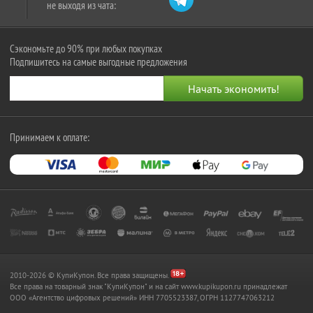
не выходя из чата:
Сэкономьте до 90% при любых покупках
Подпишитесь на самые выгодные предложения
Принимаем к оплате:
2010-2026 © КупиКупон. Все права защищены.
Все права на товарный знак "КупиКупон" и на сайт www.kupikupon.ru принадлежат
OOO «Агентство цифровых решений» ИНН 7705523387, ОГРН 1127747063212