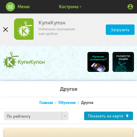
Меню
Кострома
КупиКупон
Мобильное приложение
Загрузить
ещё удобнее
Другое
Главная
Обучение
Другое
Показать на карте
По рейтингу