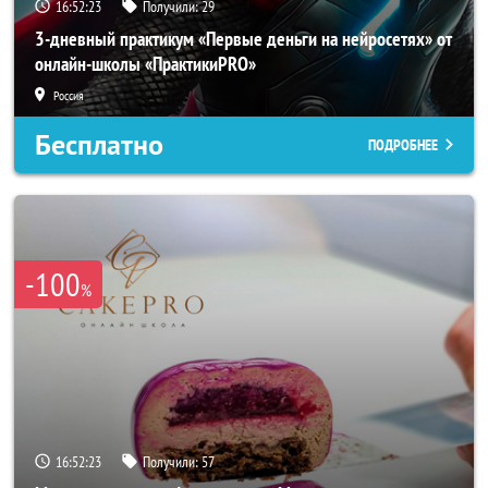
16:52:22
Получили:
29
3-дневный практикум «Первые деньги на нейросетях» от
онлайн-школы «ПрактикиPRO»
Россия
Бесплатно
ПОДРОБНЕЕ
-100
%
16:52:22
Получили:
57