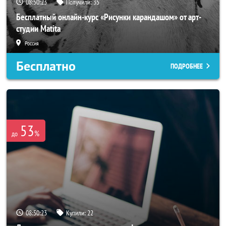
08:50:21
Получили:
35
Бесплатный онлайн-курс «Рисунки карандашом» от арт-
студии Matita
Россия
Бесплатно
ПОДРОБНЕЕ
53
%
до
08:50:21
Купили:
22