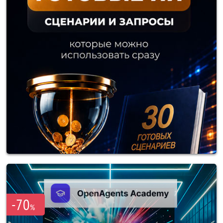
-70
%