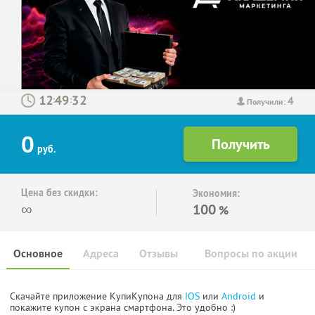
4
:
:
Получили:
0
руб.
Цена без скидки:
Экономия:
∞
100
%
Основное
Адреса
Отзывы
Вопросы по акции
Скачайте приложение КупиКупона для
IOS
или
Android
и
покажите купон с экрана смартфона. Это удобно :)