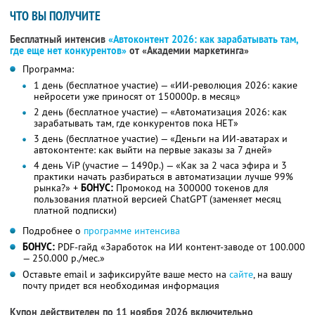
ЧТО ВЫ ПОЛУЧИТЕ
Бесплатный интенсив
«Автоконтент 2026: как зарабатывать там,
где еще нет конкурентов»
от «Академии маркетинга»
Программа:
1 день (бесплатное участие) — «ИИ-революция 2026: какие
нейросети уже приносят от 150000р. в месяц»
2 день (бесплатное участие) — «Автоматизация 2026: как
зарабатывать там, где конкурентов пока НЕТ»
3 день (бесплатное участие) — «Деньги на ИИ-аватарах и
автоконтенте: как выйти на первые заказы за 7 дней»
4 день ViP (участие — 1490р.) — «Как за 2 часа эфира и 3
практики начать разбираться в автоматизации лучше 99%
рынка?» +
БОНУС:
Промокод на 300000 токенов для
пользования платной версией ChatGPT (заменяет месяц
платной подписки)
Подробнее о
программе интенсива
БОНУС:
PDF-гайд «Заработок на ИИ контент-заводе от 100.000
— 250.000 р./мес.»
Оставьте email и зафиксируйте ваше место на
сайте
, на вашу
почту придет вся необходимая информация
Купон действителен по 11 ноября 2026 включительно