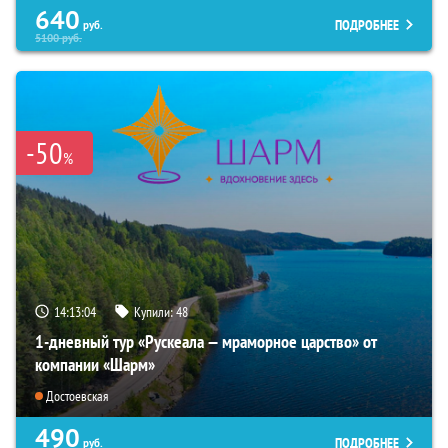
640
ПОДРОБНЕЕ
руб.
5100
руб.
-50
%
14:13:03
Купили:
48
1-дневный тур «Рускеала — мраморное царство» от
компании «Шарм»
Достоевская
490
ПОДРОБНЕЕ
руб.