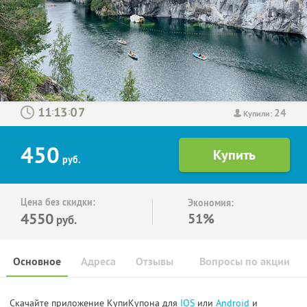
24
:
:
Купили:
450
руб.
Цена без скидки:
Экономия:
4550
51%
руб.
Основное
Адреса
Отзывы
Вопросы по акции
Скачайте приложение КупиКупона для
IOS
или
Android
и