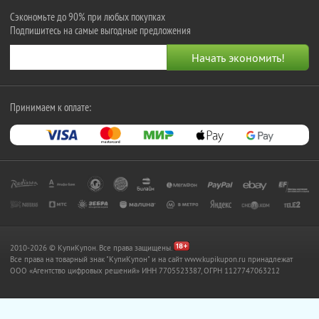
Сэкономьте до 90% при любых покупках
Подпишитесь на самые выгодные предложения
Принимаем к оплате:
2010-2026 © КупиКупон. Все права защищены.
Все права на товарный знак "КупиКупон" и на сайт www.kupikupon.ru принадлежат
OOO «Агентство цифровых решений» ИНН 7705523387, ОГРН 1127747063212