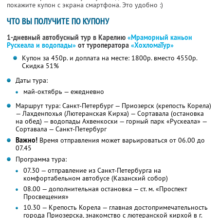
покажите купон с экрана смартфона. Это удобно :)
ЧТО ВЫ ПОЛУЧИТЕ ПО КУПОНУ
1-дневный автобусный тур в Карелию
«Мраморный каньон
Рускеала и водопады»
от туроператора
«ХохломаТур»
Купон за 450р. и доплата на месте: 1800р. вместо 4550р.
Скидка 51%
Даты тура:
май-октябрь — ежедневно
Маршрут тура: Санкт-Петербург — Приозерск (крепость Корела)
— Лахденпохья (Лютеранская Кирха) — Сортавала (остановка
на обед) — водопады Ахвенкоски — горный парк «Рускеала» —
Сортавала — Санкт-Петербург
Важно!
Время отправления может варьироваться от 06.00 до
07.45
Программа тура:
07.30 — отправление из Санкт-Петербурга на
комфортабельном автобусе (Казанский собор)
08.00 — дополнительная остановка — ст. м. «Проспект
Просвещения»
10.30 — Крепость Корела — главная достопримечательность
города Приозерска, знакомство с лютеранской кирхой в г.