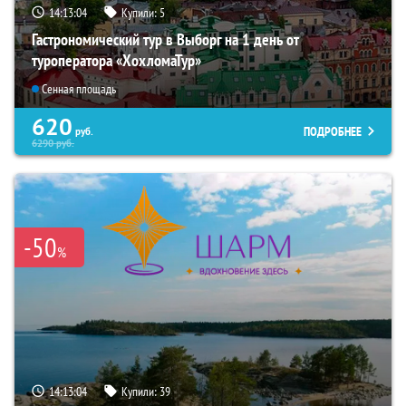
14:13:03
Купили:
5
Гастрономический тур в Выборг на 1 день от
туроператора «ХохломаТур»
Сенная площадь
620
ПОДРОБНЕЕ
руб.
6290
руб.
-50
%
14:13:03
Купили:
39