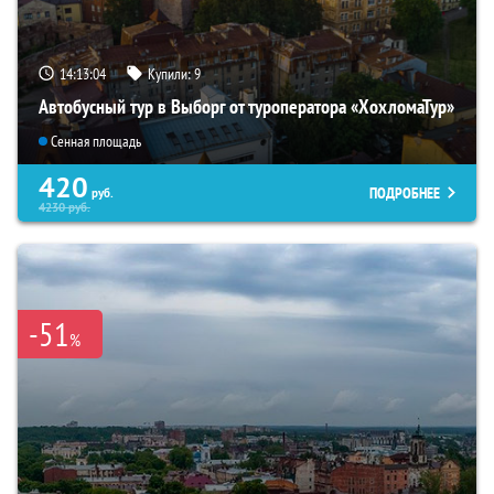
14:13:03
Купили:
9
Автобусный тур в Выборг от туроператора «ХохломаТур»
Сенная площадь
420
ПОДРОБНЕЕ
руб.
4230
руб.
-51
%