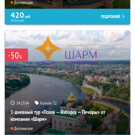
Достоевская
420
ПОДРОБНЕЕ
руб.
3300
руб.
-50
%
14:13:03
Купили:
12
1-дневный тур «Псков — Изборск — Печоры» от
компании «Шарм»
Достоевская