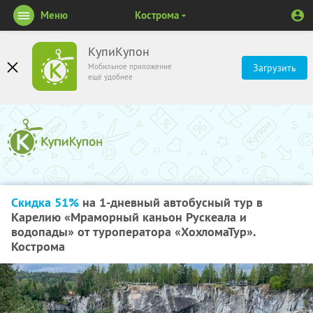
Меню
Кострома
КупиКупон
Мобильное приложение
Загрузить
ещё удобнее
Скидка 51%
на 1-дневный автобусный тур в
Карелию «Мраморный каньон Рускеала и
водопады» от туроператора «ХохломаТур».
Кострома