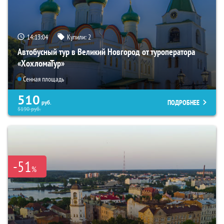
14:13:03
Купили:
2
Автобусный тур в Великий Новгород от туроператора
«ХохломаТур»
Сенная площадь
510
ПОДРОБНЕЕ
руб.
5190
руб.
-51
%