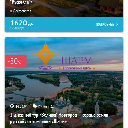
“Рускеала"»
Достоевская
1620
ПОДРОБНЕЕ
руб.
12900
руб.
-50
%
14:13:03
Купили:
22
1-дневный тур «Великий Новгород — сердце земли
русской» от компании «Шарм»