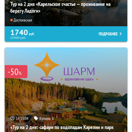
Тур на 2 дня «Карельское счастье — проживание на
берегу Ладоги»
Достоевская
1740
ПОДРОБНЕЕ
руб.
13900
руб.
-50
%
14:13:03
Купили:
6
«Тур на 2 дня: сафари по водопадам Карелии и парк