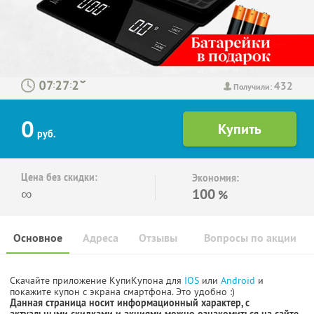
432
:
:
Получили:
0
руб.
Цена без скидки:
Экономия:
∞
100
%
Основное
Адреса
Отзывы
Вопросы по акции
Скачайте приложение КупиКупона для
IOS
или
Android
и
покажите купон с экрана смартфона. Это удобно :)
Данная страница носит информационный характер, с