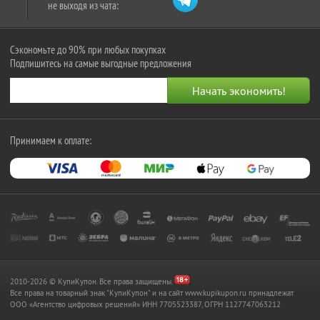
не выходя из чата:
Сэкономьте до 90% при любых покупках
Подпишитесь на самые выгодные предложения
Принимаем к оплате:
2010-2026 © КупиКупон. Все права защищены.
Все права на товарный знак "КупиКупон" и на сайт www.kupikupon.ru принадлежат
OOO «Агентство цифровых решений» ИНН 7705523387, ОГРН 1127747063212