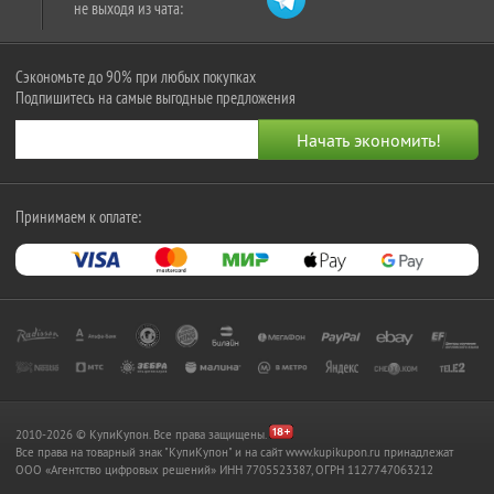
не выходя из чата:
Сэкономьте до 90% при любых покупках
Подпишитесь на самые выгодные предложения
Принимаем к оплате:
2010-2026 © КупиКупон. Все права защищены.
Все права на товарный знак "КупиКупон" и на сайт www.kupikupon.ru принадлежат
OOO «Агентство цифровых решений» ИНН 7705523387, ОГРН 1127747063212