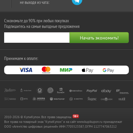
не выходя из чата:
Сэкономьте до 90% при любых покупках
Подпишитесь на самые выгодные предложения
Принимаем к оплате:
2010-2026 © КупиКупон. Все права защищены.
Все права на товарный знак "КупиКупон" и на сайт www.kupikupon.ru принадлежат
OOO «Агентство цифровых решений» ИНН 7705523387, ОГРН 1127747063212