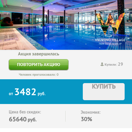
Акция завершилась
29
ПОВТОРИТЬ АКЦИЮ
Купили:
Человек проголосовало: 0
КУПИТЬ
3482
от
руб.
Цена без скидки:
Экономия:
65640
30%
руб.