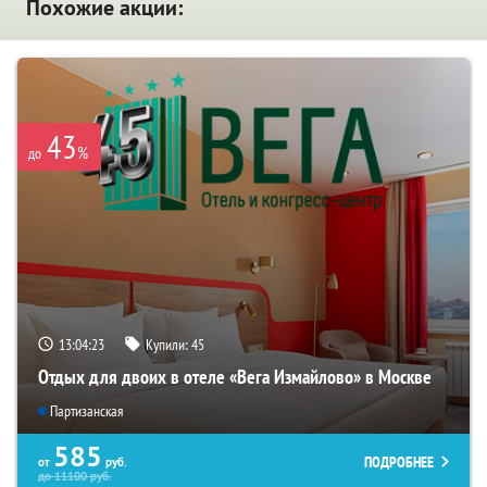
Похожие акции:
43
%
до
13:04:23
Купили:
45
Отдых для двоих в отеле «Вега Измайлово» в Москве
Партизанская
585
ПОДРОБНЕЕ
от
руб.
до
11100
руб.