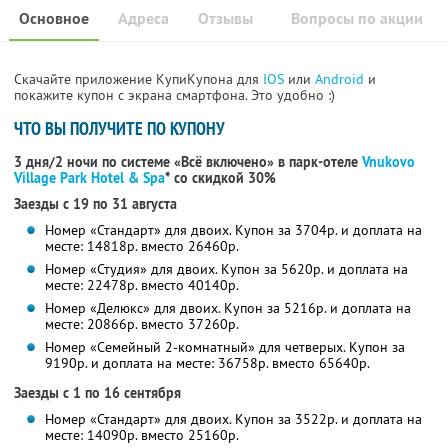
Основное
Адреса
Отзывы
Вопросы по акции
Скачайте приложение КупиКупона для
IOS
или
Android
и
покажите купон с экрана смартфона. Это удобно :)
ЧТО ВЫ ПОЛУЧИТЕ ПО КУПОНУ
3 дня/2 ночи по системе «Всё включено» в парк-отеле
Vnukovo
Village Park Hotel & Spa
* со скидкой 30%
Заезды с 19 по 31 августа
Номер «Стандарт» для двоих. Купон за 3704р. и доплата на
месте: 14818р. вместо 26460р.
Номер «Студия» для двоих. Купон за 5620р. и доплата на
месте: 22478р. вместо 40140р.
Номер «Делюкс» для двоих. Купон за 5216р. и доплата на
месте: 20866р. вместо 37260р.
Номер «Семейный 2-комнатный» для четверых. Купон за
9190р. и доплата на месте: 36758р. вместо 65640р.
Заезды с 1 по 16 сентября
Номер «Стандарт» для двоих. Купон за 3522р. и доплата на
месте: 14090р. вместо 25160р.