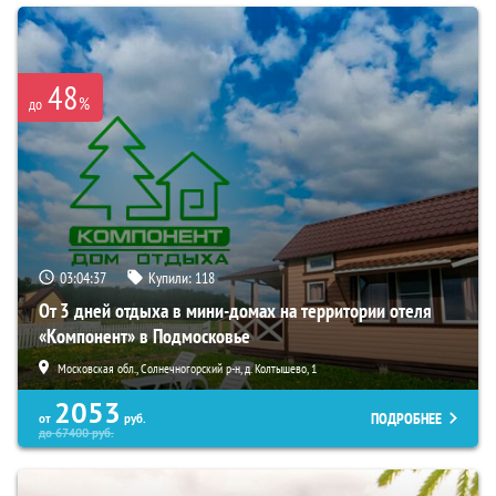
48
%
до
03:04:35
Купили:
118
От 3 дней отдыха в мини-домах на территории отеля
«Компонент» в Подмосковье
Московская обл., Солнечногорский р-н, д. Колтышево, 1
2053
ПОДРОБНЕЕ
от
руб.
до
67400
руб.