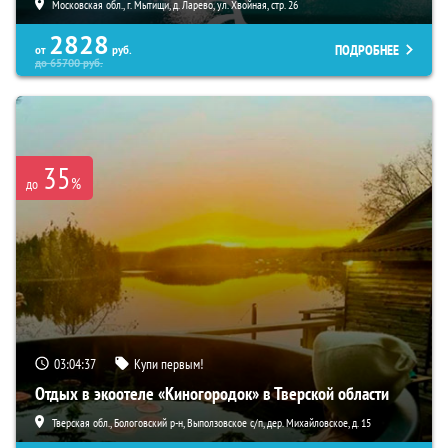
Московская обл., г. Мытищи, д. Ларево, ул. Хвойная, стр. 26
2828
ПОДРОБНЕЕ
от
руб.
до
65700
руб.
35
%
до
03:04:35
Купи первым!
Отдых в экоотеле «Киногородок» в Тверской области
Тверская обл., Бологовский р-н, Выползовское с/п, дер. Михайловское, д. 15