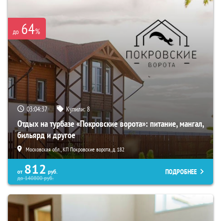
64
%
до
03:04:35
Купили:
8
Отдых на турбазе «Покровские ворота»: питание, мангал,
бильярд и другое
Московская обл., КП Покровские ворота, д. 182
812
ПОДРОБНЕЕ
от
руб.
до
140800
руб.