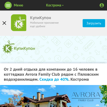
Меню
Кострома
КупиКупон
Мобильное приложение
Загрузить
ещё удобнее
От 2 дней отдыха для компании до 16 человек в
коттеджах Avrora Family Club рядом с Пяловским
водохранилищем.
Скидка до 40%
. Кострома