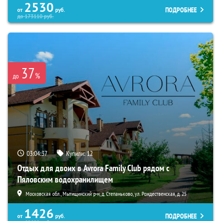
2530
ПОДРОБНЕЕ
от
руб.
до
173110
руб.
37
%
до
03:04:35
Купили:
12
Отдых для двоих в Avrora Family Club рядом с
Пяловским водохранилищем
Московская обл., Мытищинский р-н, д. Степаньково, ул. Рождественская, д. 25
1426
ПОДРОБНЕЕ
от
руб.