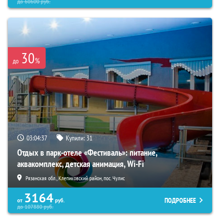
до
60600
руб.
30
%
до
03:04:35
Купили:
31
Отдых в парк-отеле «Фестиваль»: питание,
аквакомплекс, детская анимация, Wi-Fi
Рязанская обл., Клепиковский район, пос. Чулис
3164
ПОДРОБНЕЕ
от
руб.
до
107880
руб.