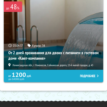
48
%
до
03:04:35
Купили:
34
От 2 дней проживания для двоих с питанием в гостевом
доме «Кают-компания»
Ленинградская обл., г. Ломоносов, Сойкинская дорога, 15-й жилой городок, д. 43
1200
ПОДРОБНЕЕ
от
руб.
до
14900
руб.