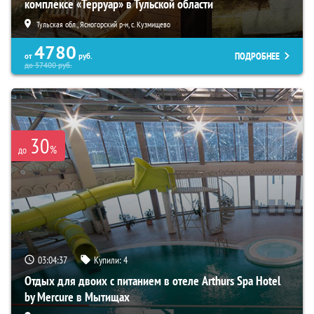
комплексе «Терруар» в Тульской области
Тульская обл., Ясногорский р-н, с. Кузмищево
4780
ПОДРОБНЕЕ
от
руб.
до
57400
руб.
30
%
до
03:04:35
Купили:
4
Отдых для двоих с питанием в отеле Arthurs Spa Hotel
by Mercure в Мытищах