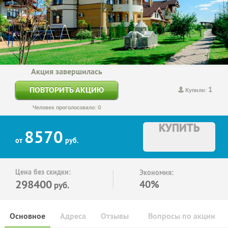
Акция завершилась
1
ПОВТОРИТЬ АКЦИЮ
Купили:
Человек проголосовало: 0
КУПИТЬ
8570
от
руб.
Цена без скидки:
Экономия:
298400
40%
руб.
Основное
Адреса
Отзывы
Вопросы по акции