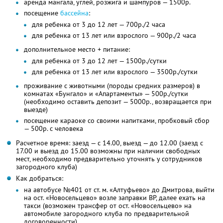
аренда мангала, углей, розжига и шампуров — 1500р.
посещение
бассейна
:
для ребенка от 3 до 12 лет — 700р./2 часа
для ребенка от 13 лет или взрослого — 900р./2 часа
дополнительное место + питание:
для ребенка от 3 до 12 лет — 1500р./сутки
для ребенка от 13 лет или взрослого — 3500р./сутки
проживание с животными (породы средних размеров) в
комнатах «Бунгало» и «Апартаменты» — 500р./сутки
(необходимо оставить депозит — 5000р., возвращается при
выезде)
посещение караоке со своими напитками, пробковый сбор
— 500р. с человека
Расчетное время: заезд — с 14.00, выезд — до 12.00 (заезд с
17.00 и выезд до 15.00 возможны при наличии свободных
мест, необходимо предварительно уточнять у сотрудников
загородного клуба)
Как добраться:
на автобусе №401 от ст. м. «Алтуфьево» до Дмитрова, выйти
на ост. «Новосельцево» возле заправки BP, далее ехать на
такси (возможен трансфер от ост. «Новосельцево» на
автомобиле загородного клуба по предварительной
договоренности)