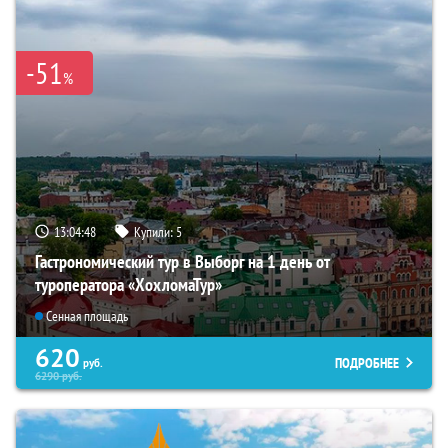
-51
%
13:04:47
Купили:
5
Гастрономический тур в Выборг на 1 день от
туроператора «ХохломаТур»
Сенная площадь
620
ПОДРОБНЕЕ
руб.
6290
руб.