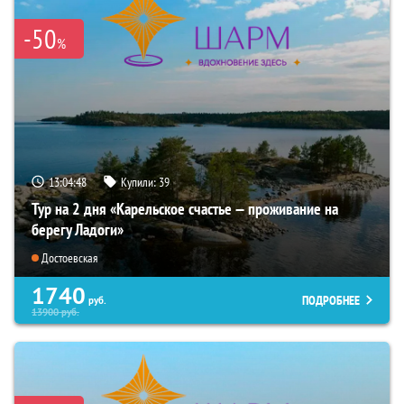
-50
%
13:04:47
Купили:
39
Тур на 2 дня «Карельское счастье — проживание на
берегу Ладоги»
Достоевская
1740
ПОДРОБНЕЕ
руб.
13900
руб.