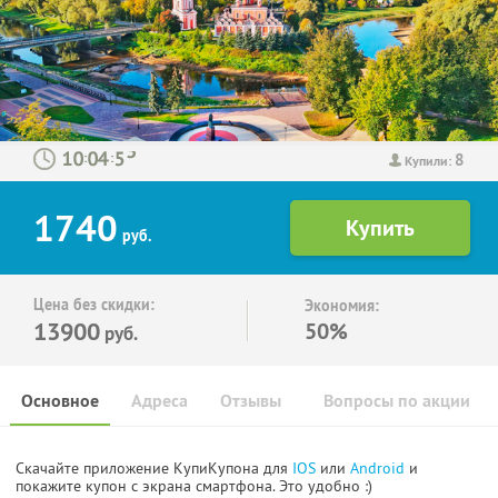
8
:
:
Купили:
1740
руб.
Цена без скидки:
Экономия:
13900
50%
руб.
Основное
Адреса
Отзывы
Вопросы по акции
Скачайте приложение КупиКупона для
IOS
или
Android
и
покажите купон с экрана смартфона. Это удобно :)