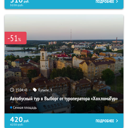
ПОДРОБНЕЕ
руб.
5190
руб.
-51
%
13:04:47
Купили:
9
Автобусный тур в Выборг от туроператора «ХохломаТур»
Сенная площадь
420
ПОДРОБНЕЕ
руб.
4230
руб.