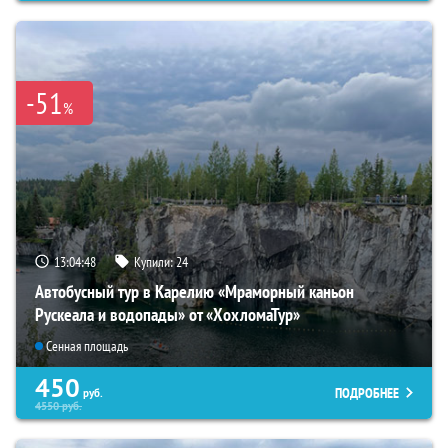
-51
%
13:04:47
Купили:
24
Автобусный тур в Карелию «Мраморный каньон
Рускеала и водопады» от «ХохломаТур»
Сенная площадь
450
ПОДРОБНЕЕ
руб.
4550
руб.