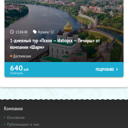
13:04:47
Купили:
12
1-дневный тур «Псков — Изборск — Печоры» от
компании «Шарм»
Достоевская
640
ПОДРОБНЕЕ
руб.
5100
руб.
Компания
Основное
Публикации о нас