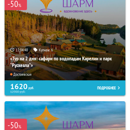
-50
%
13:04:47
Купили:
6
«Тур на 2 дня: сафари по водопадам Карелии и парк
“Рускеала"»
Достоевская
1620
ПОДРОБНЕЕ
руб.
12900
руб.
-50
%