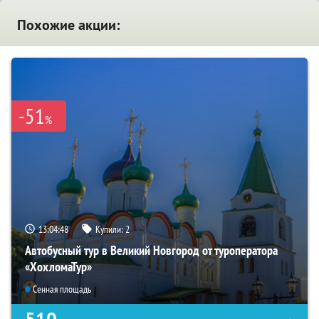
Похожие акции:
-51
%
13:04:47
Купили:
2
Автобусный тур в Великий Новгород от туроператора
«ХохломаТур»
Сенная площадь
510