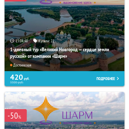
13:04:47
Купили:
22
1-дневный тур «Великий Новгород — сердце земли
русской» от компании «Шарм»
Достоевская
420
ПОДРОБНЕЕ
руб.
3300
руб.
-50
%