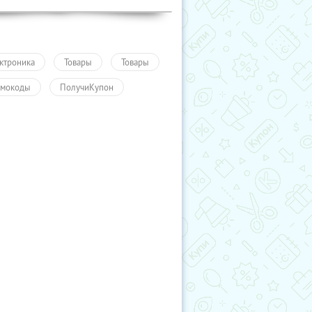
ктроника
Товары
Товары
мокоды
ПолучиКупон