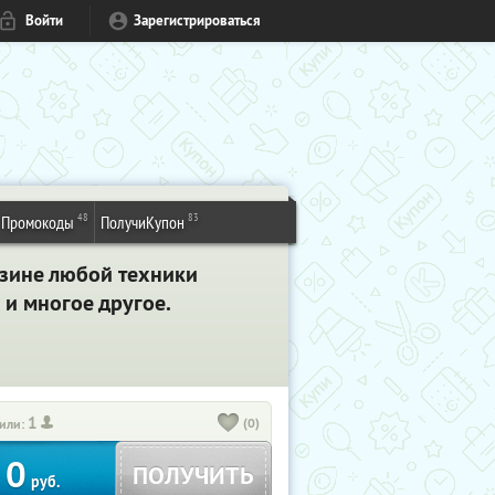
Войти
Зарегистрироваться
48
83
Промокоды
ПолучиКупон
азине любой техники
и многое другое.
1
(0)
или:
0
ПОЛУЧИТЬ
руб.