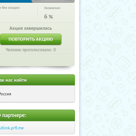
 без скидки:
Экономия:
6
%
Акция завершилась
ПОВТОРИТЬ АКЦИЮ
Человек проголосовало: 0
ак нас найти
Россия
 партнере:
ldlink.prfl.me