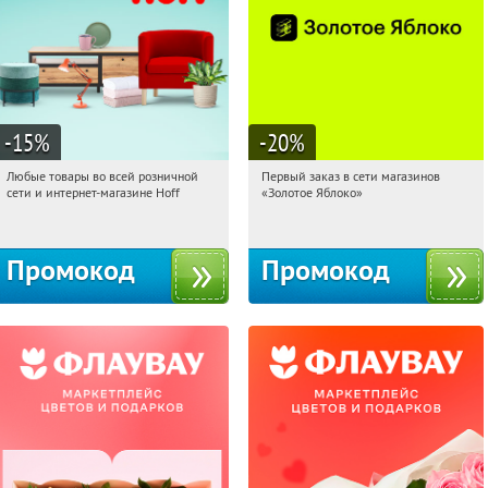
-15
%
-20
%
Любые товары во всей розничной
Первый заказ в сети магазинов
20:42:58
Получили:
83
20:42:58
Получи первым!
сети и интернет-магазине Hoff
«Золотое Яблоко»
Москва, 1-й Волоколамский проезд,
Россия
10с1
Промокод
Промокод