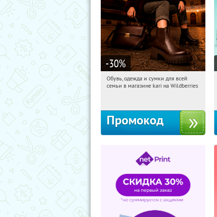
-30
%
Обувь, одежда и сумки для всей
20:42:58
Получили:
31
семьи в магазине kari на Wildberries
Россия
Промокод