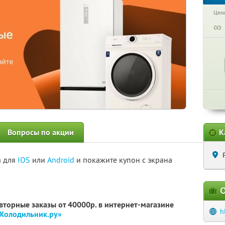
Цена
∞
Вопросы по акции
К
а для
IOS
или
Android
и покажите купон с экрана
О
овторные заказы от 40000р. в интернет-магазине
h
Холодильник.ру»