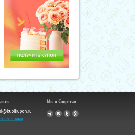
такты
Мы в Соцсетях
si@kupikupon.ru
аться с нами