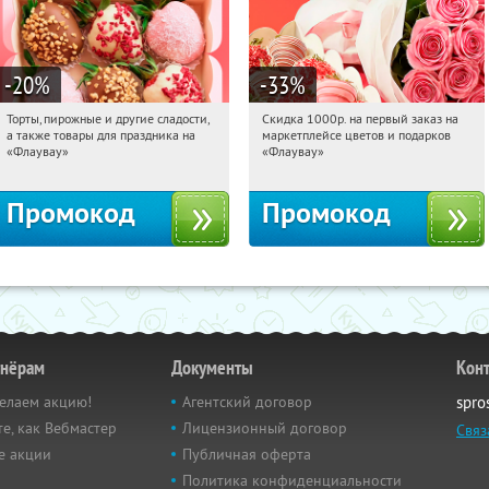
-20
%
-33
%
Торты, пирожные и другие сладости,
Скидка 1000р. на первый заказ на
20:42:58
Получили:
6
20:42:58
Получили:
18
а также товары для праздника на
маркетплейсе цветов и подарков
Россия
Россия
«Флаувау»
«Флаувау»
Промокод
Промокод
тнёрам
Документы
Кон
елаем акцию!
Агентский договор
spro
е, как Вебмастер
Лицензионный договор
Связ
е акции
Публичная оферта
Политика конфиденциальности