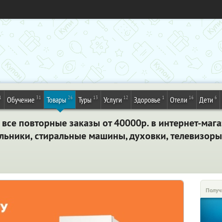
1
31
26
13
12
1
16
6
Обучение
Товары
Туры
Услуги
Здоровье
Отели
Дети
 все повторные заказы от 40000р. в интернет-маг
льники, стиральные машины, духовки, телевизоры 
Получ