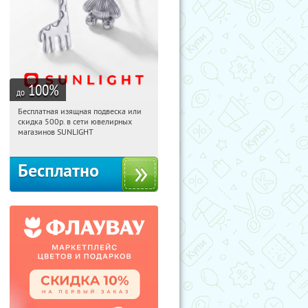
100
%
до
Бесплатная изящная подвеска или
20:42:58
Получили:
74
скидка 500р. в сети ювелирных
Россия
магазинов SUNLIGHT
Бесплатно