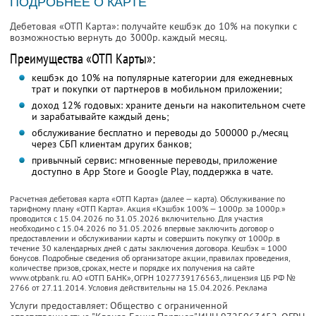
ПОДРОБНЕЕ О КАРТЕ
Дебетовая «ОТП Карта»: получайте кешбэк до 10% на покупки с
возможностью вернуть до 3000р. каждый месяц.
Преимущества «ОТП Карты»:
кешбэк до 10% на популярные категории для ежедневных
трат и покупки от партнеров в мобильном приложении;
доход 12% годовых: храните деньги на накопительном счете
и зарабатывайте каждый день;
обслуживание бесплатно и переводы до 500000 р./месяц
через СБП клиентам других банков;
привычный сервис: мгновенные переводы, приложение
доступно в App Store и Google Play, поддержка в чате.
Расчетная дебетовая карта «ОТП Карта» (далее — карта). Обслуживание по
тарифному плану «ОТП Карта». Акция «Кэшбэк 100% — 1000р. за 1000р.»
проводится с 15.04.2026 по 31.05.2026 включительно. Для участия
необходимо с 15.04.2026 по 31.05.2026 впервые заключить договор о
предоставлении и обслуживании карты и совершить покупку от 1000р. в
течение 30 календарных дней с даты заключения договора. Кешбэк = 1000
бонусов. Подробные сведения об организаторе акции, правилах проведения,
количестве призов, сроках, месте и порядке их получения на сайте
www.otpbank.ru. АО «ОТП БАНК», ОГРН 1027739176563, лицензия ЦБ РФ №
2766 от 27.11.2014. Условия действительны на 15.04.2026. Реклама
Услуги предоставляет: Общество с ограниченной