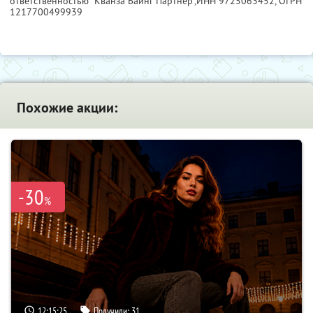
ответственностью "Кванза Баинг Партнер",
ИНН 9725063452
, ОГРН
1217700499939
Похожие акции:
-30
%
12:15:24
Получили:
31