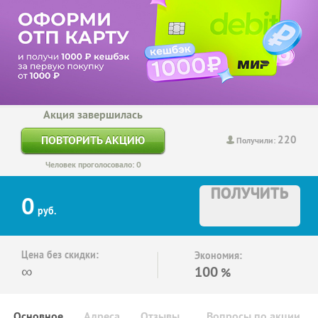
Акция завершилась
220
ПОВТОРИТЬ АКЦИЮ
Получили:
Человек проголосовало: 0
ПОЛУЧИТЬ
0
руб.
Цена без скидки:
Экономия:
∞
100
%
Основное
Адреса
Отзывы
Вопросы по акции