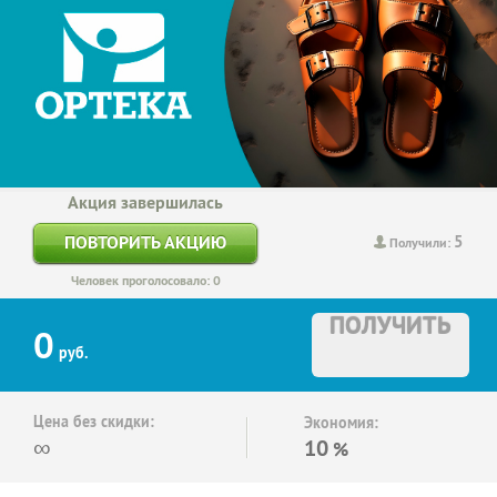
Акция завершилась
5
ПОВТОРИТЬ АКЦИЮ
Получили:
Человек проголосовало: 0
ПОЛУЧИТЬ
0
руб.
Цена без скидки:
Экономия:
∞
10
%