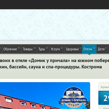
1
31
26
13
12
1
16
6
Обучение
Товары
Туры
Услуги
Здоровье
Отели
Дети
двоих в отеле «Домик у причала» на южном побер
жин, бассейн, сауна и спа-процедуры. Кострома
Купил
2
Цена