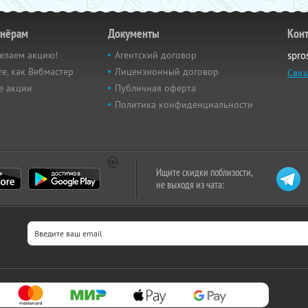
тнёрам
Документы
Кон
елаем акцию!
Агентский договор
spro
е, как Вебмастер
Лицензионный договор
Связ
е акции
Публичная оферта
Политика конфиденциальности
Ищите скидки поблизости,
не выходя из чата: