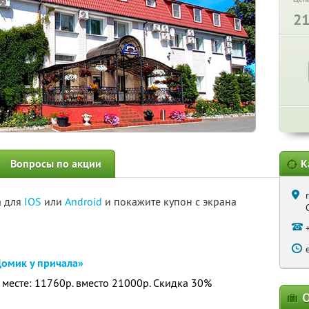
2
Вопросы по акции
К
а для
IOS
или
Android
и покажите купон с экрана
омик у причала»
а месте: 11760р. вместо 21000р. Скидка 30%
О