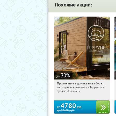
Похожие акции:
30
%
до
Проживание в домике на выбор в
08:16:09
Купили:
8
загородном комплексе «Терруар» в
Тульская обл., Ясногорский р-н, с.
Тульской области
Кузмищево
4780
от
руб.
до
57400
руб.