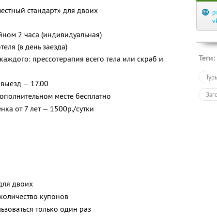
естный стандарт» для двоих
p
v
ейном 2 часа (индивидуальная)
еля (в день заезда)
Теги:
каждого: прессотерапия всего тела или скраб и
Тур
 выезд — 17.00
Заг
дополнительном месте бесплатно
ка от 7 лет — 1500р./сутки
для двоих
количество купонов
зоваться только один раз