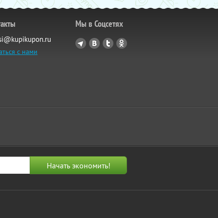
такты
Мы в Соцсетях
si@kupikupon.ru
аться с нами