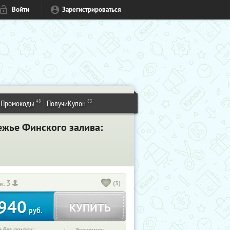
Войти
Зарегистрироваться
48
83
Промокоды
ПолучиКупон
ежье Финского залива:
3
(3)
и:
940
КУПИТЬ
руб.
 без скидки: