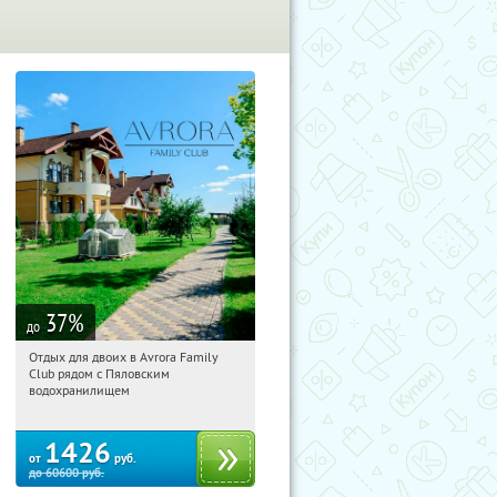
37
%
до
Отдых для двоих в Avrora Family
08:16:09
Купили:
10
Club рядом с Пяловским
Московская обл., Мытищинский р-н,
водохранилищем
д. Степаньково, ул. Рождественская, д.
25
1426
от
руб.
до
60600
руб.