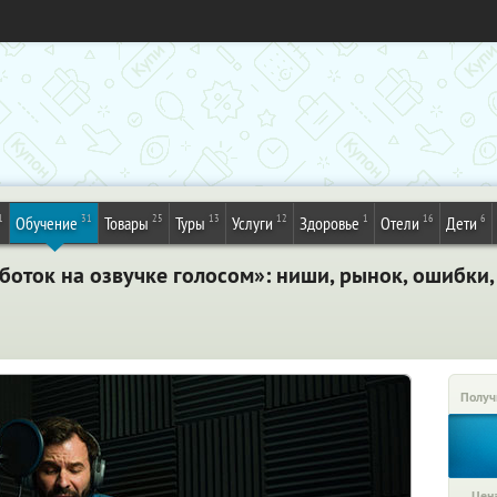
1
31
25
13
12
1
16
6
Обучение
Товары
Туры
Услуги
Здоровье
Отели
Дети
оток на озвучке голосом»: ниши, рынок, ошибки, 
Получ
Цена