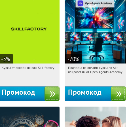
-5
%
-70
%
Курсы от онлайн-школы Skillfactory
Подписка на онлайн-курсы по AI и
09:02:53
Получи первым!
09:02:53
Получили:
18
нейросетям от Open Agents Academy
Россия
Россия
Промокод
Промокод