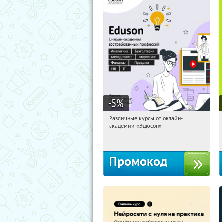
-5
%
Различные курсы от онлайн-
09:02:53
Получили:
2
академии «Эдюсон»
Россия
Промокод