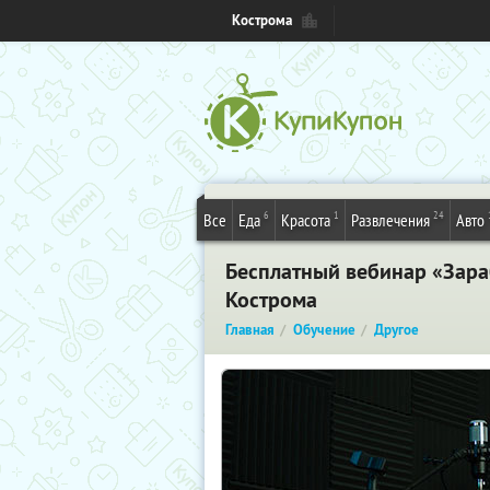
Кострома
6
1
24
Все
Еда
Красота
Развлечения
Авто
Бесплатный вебинар «Зараб
Кострома
Главная
Обучение
Другое