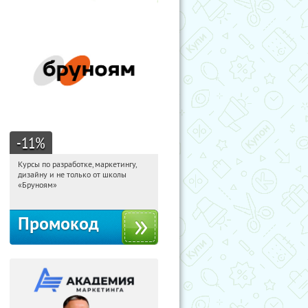
-11
%
Курсы по разработке, маркетингу,
09:02:53
Получи первым!
дизайну и не только от школы
Россия
«Бруноям»
Промокод