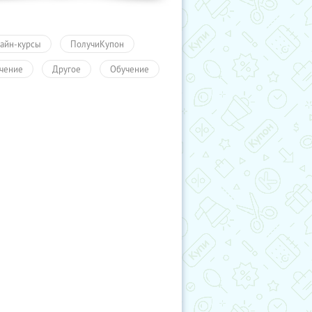
айн-курсы
ПолучиКупон
чение
Другое
Обучение