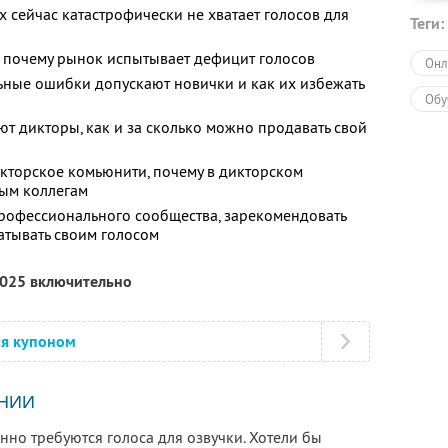
 сейчас катастрофически не хватает голосов для
Теги:
и почему рынок испытывает дефицит голосов
Онл
ьные ошибки допускают новички и как их избежать
Обу
ют дикторы, как и за сколько можно продавать свой
кторское комьюнити, почему в дикторском
ым коллегам
 профессионального сообщества, зарекомендовать
атывать своим голосом
2025 включительно
ся купоном
НИИ
но требуются голоса для озвучки. Хотели бы