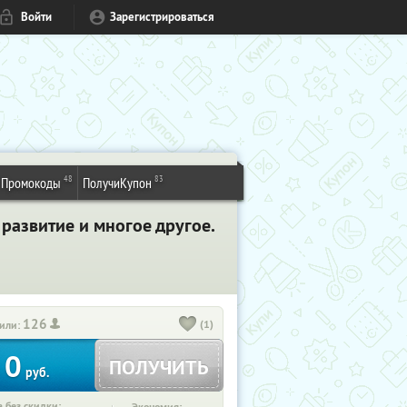
Войти
Зарегистрироваться
48
83
Промокоды
ПолучиКупон
развитие и многое другое.
126
(1)
или:
0
ПОЛУЧИТЬ
руб.
 без скидки: