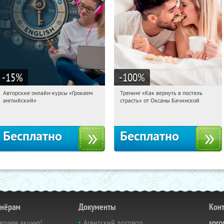
-15
%
-100
%
Авторские онлайн-курсы «Грокаем
Тренинг «Как вернуть в постель
09:02:53
Получили:
4
09:02:53
Получили:
13
английский»
страсть» от Оксаны Бачинской
Россия
Россия
Бесплатно
Бесплатно
тнёрам
Документы
Кон
елаем акцию!
Агентский договор
spro