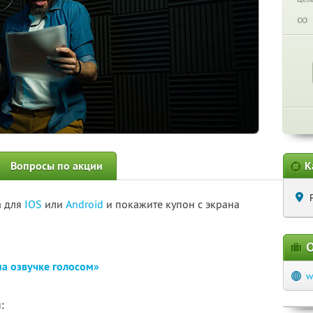
∞
Вопросы по акции
К
а для
IOS
или
Android
и покажите купон с экрана
О
на озвучке голосом»
w
: