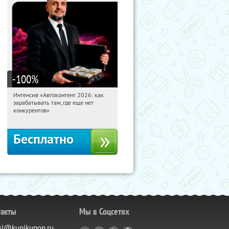
-100
%
Интенсив «Автоконтент 2026: как
09:02:53
Получили:
4
зарабатывать там, где еще нет
Россия
конкурентов»
Бесплатно
такты
Мы в Соцсетях
si@kupikupon.ru