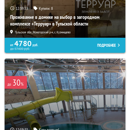
12:59:32
Купили:
8
Проживание в домике на выбор в загородном
комплексе «Терруар» в Тульской области
Тульская обл., Ясногорский р-н, с. Кузмищево
4780
ПОДРОБНЕЕ
от
руб.
до
57400
руб.
30
%
до
12:59:32
Купи первым!