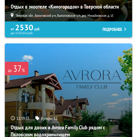
Отдых в экоотеле «Киногородок» в Тверской области
Тверская обл., Бологовский р-н, Выползовское с/п, дер. Михайловское, д. 15
2530
ПОДРОБНЕЕ
от
руб.
до
173110
руб.
37
%
до
12:59:32
Купили:
12
Отдых для двоих в Avrora Family Club рядом с
Пяловским водохранилищем