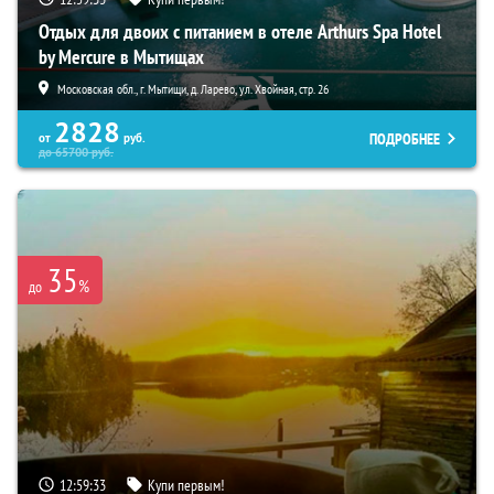
Отдых для двоих с питанием в отеле Arthurs Spa Hotel
by Mercure в Мытищах
Московская обл., г. Мытищи, д. Ларево, ул. Хвойная, стр. 26
2828
ПОДРОБНЕЕ
от
руб.
до
65700
руб.
35
%
до
12:59:32
Купи первым!