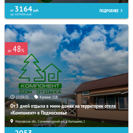
3164
ПОДРОБНЕЕ
от
руб.
до
107880
руб.
48
%
до
12:59:32
Купили:
118
От 3 дней отдыха в мини-домах на территории отеля
«Компонент» в Подмосковье
Московская обл., Солнечногорский р-н, д. Колтышево, 1