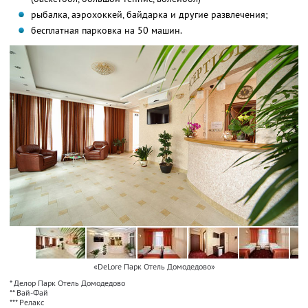
рыбалка, аэрохоккей, байдарка и другие развлечения;
бесплатная парковка на 50 машин.
«DeLore Парк Отель Домодедово»
* Делор Парк Отель Домодедово
** Вай-Фай
*** Релакс