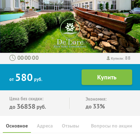
88
:
:
Купили:
580
от
руб.
Цена без скидки:
Экономия:
36858
33%
до
до
руб.
Основное
Адреса
Отзывы
Вопросы по акции