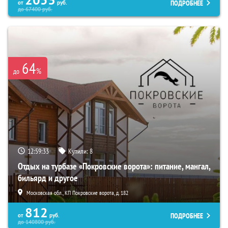
2053
ПОДРОБНЕЕ
от
руб.
до
67400
руб.
64
%
до
12:59:32
Купили:
8
Отдых на турбазе «Покровские ворота»: питание, мангал,
бильярд и другое
Московская обл., КП Покровские ворота, д. 182
812
ПОДРОБНЕЕ
от
руб.
до
140800
руб.