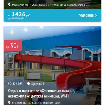
Московская обл., Мытищинский р-н, д. Степаньково, ул. Рождественская, д. 25
1426
ПОДРОБНЕЕ
от
руб.
до
60600
руб.
30
%
до
12:59:32
Купили:
26
Отдых в парк-отеле «Фестиваль»: питание,
аквакомплекс, детская анимация, Wi-Fi
Рязанская обл., Клепиковский район, пос. Чулис