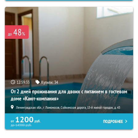
48
%
до
12:59:32
Купили:
34
От 2 дней проживания для двоих с питанием в гостевом
доме «Кают-компания»
Ленинградская обл., г. Ломоносов, Сойкинская дорога, 15-й жилой городок, д. 43
1200
ПОДРОБНЕЕ
от
руб.
до
14900
руб.