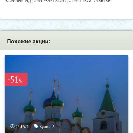
"КАРЕЛИЯГИД",
ИНН 7842124232
, ОГРН 1167847486256
Похожие акции:
-51
%
15:17:20
Купили:
2