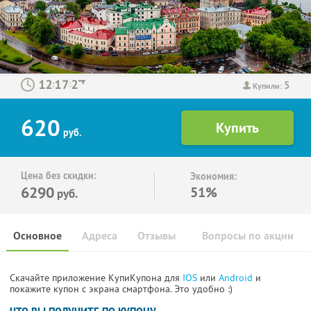
5
:
:
Купили:
620
руб.
Цена без скидки:
Экономия:
6290
51%
руб.
Основное
Адреса
Отзывы
Вопросы по акции
Скачайте приложение КупиКупона для
IOS
или
Android
и
покажите купон с экрана смартфона. Это удобно :)