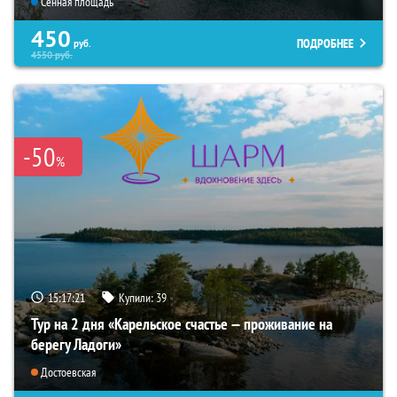
Сенная площадь
450
ПОДРОБНЕЕ
руб.
4550
руб.
-50
%
15:17:20
Купили:
39
Тур на 2 дня «Карельское счастье — проживание на
берегу Ладоги»
Достоевская