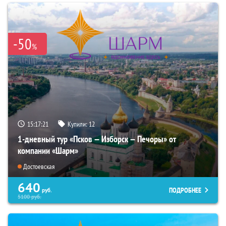
-50
%
15:17:20
Купили:
12
1-дневный тур «Псков — Изборск — Печоры» от
компании «Шарм»
Достоевская
640
ПОДРОБНЕЕ
руб.
5100
руб.