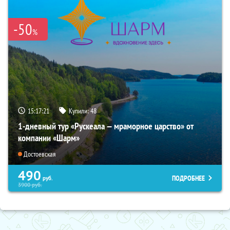
-50
%
15:17:20
Купили:
48
1-дневный тур «Рускеала — мраморное царство» от
компании «Шарм»
Достоевская
490
ПОДРОБНЕЕ
руб.
3900
руб.