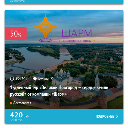
12900
руб.
-50
%
15:17:20
Купили:
22
1-дневный тур «Великий Новгород — сердце земли
русской» от компании «Шарм»
Достоевская
420
ПОДРОБНЕЕ
руб.
3300
руб.