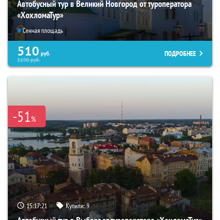
Автобусный тур в Великий Новгород от туроператора
«ХохломаТур»
Сенная площадь
510
ПОДРОБНЕЕ
руб.
5190
руб.
-51
%
15:17:20
Купили:
9