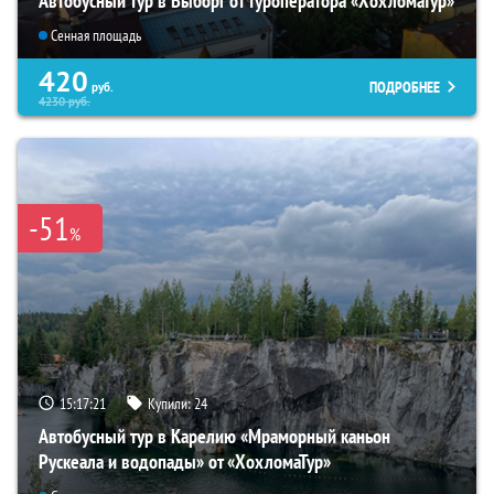
Автобусный тур в Выборг от туроператора «ХохломаТур»
Сенная площадь
420
ПОДРОБНЕЕ
руб.
4230
руб.
-51
%
15:17:20
Купили:
24
Автобусный тур в Карелию «Мраморный каньон
Рускеала и водопады» от «ХохломаТур»