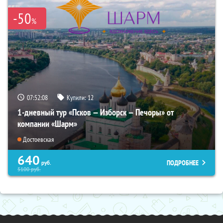
-50
%
07:52:07
Купили:
12
1-дневный тур «Псков — Изборск — Печоры» от
компании «Шарм»
Достоевская
640
ПОДРОБНЕЕ
руб.
5100
руб.