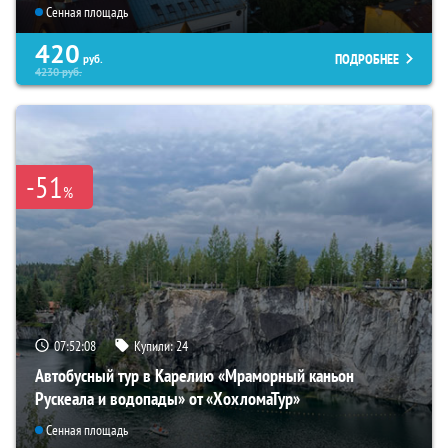
Сенная площадь
420
ПОДРОБНЕЕ
руб.
4230
руб.
-51
%
07:52:07
Купили:
24
Автобусный тур в Карелию «Мраморный каньон
Рускеала и водопады» от «ХохломаТур»
Сенная площадь