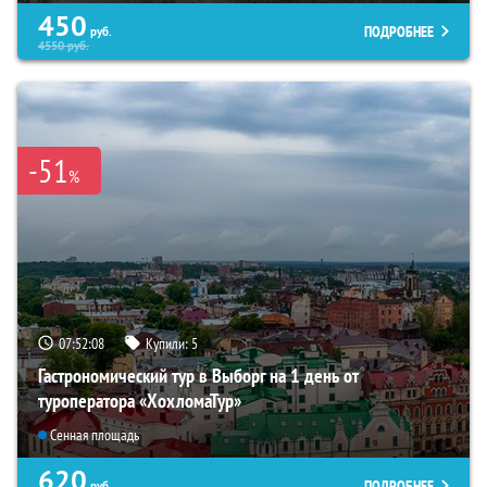
450
ПОДРОБНЕЕ
руб.
4550
руб.
-51
%
07:52:07
Купили:
5
Гастрономический тур в Выборг на 1 день от
туроператора «ХохломаТур»
Сенная площадь
620
ПОДРОБНЕЕ
руб.