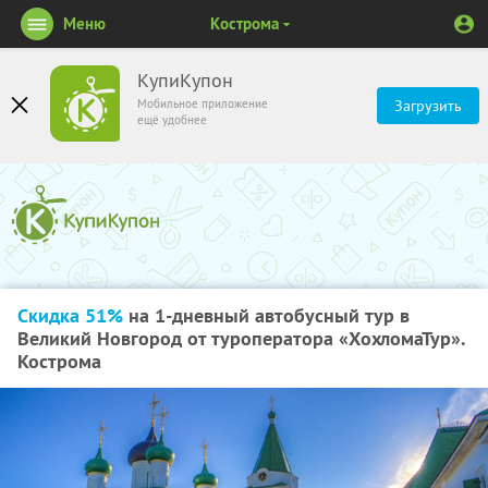
Меню
Кострома
КупиКупон
Мобильное приложение
Загрузить
ещё удобнее
Скидка 51%
на 1-дневный автобусный тур в
Великий Новгород от туроператора «ХохломаТур».
Кострома