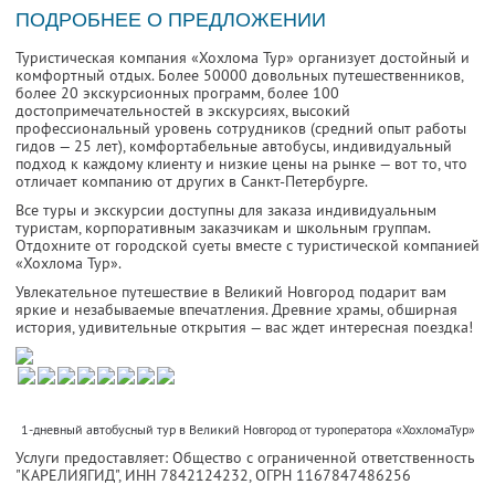
ПОДРОБНЕЕ О ПРЕДЛОЖЕНИИ
Туристическая компания «Хохлома Тур» организует достойный и
комфортный отдых. Более 50000 довольных путешественников,
более 20 экскурсионных программ, более 100
достопримечательностей в экскурсиях, высокий
профессиональный уровень сотрудников (средний опыт работы
гидов — 25 лет), комфортабельные автобусы, индивидуальный
подход к каждому клиенту и низкие цены на рынке — вот то, что
отличает компанию от других в Санкт-Петербурге.
Все туры и экскурсии доступны для заказа индивидуальным
туристам, корпоративным заказчикам и школьным группам.
Отдохните от городской суеты вместе с туристической компанией
«Хохлома Тур».
Увлекательное путешествие в Великий Новгород подарит вам
яркие и незабываемые впечатления. Древние храмы, обширная
история, удивительные открытия — вас ждет интересная поездка!
1-дневный автобусный тур в Великий Новгород от туроператора «ХохломаТур»
Услуги предоставляет: Общество с ограниченной ответственность
"КАРЕЛИЯГИД",
ИНН 7842124232
, ОГРН 1167847486256