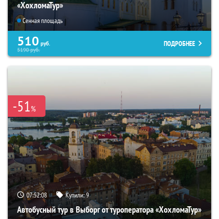
«ХохломаТур»
Сенная площадь
510
ПОДРОБНЕЕ
руб.
5190
руб.
-51
%
07:52:07
Купили:
9
Автобусный тур в Выборг от туроператора «ХохломаТур»