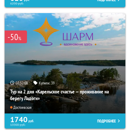
6290
руб.
-50
%
07:52:07
Купили:
39
Тур на 2 дня «Карельское счастье — проживание на
берегу Ладоги»
Достоевская
1740
ПОДРОБНЕЕ
руб.
13900
руб.