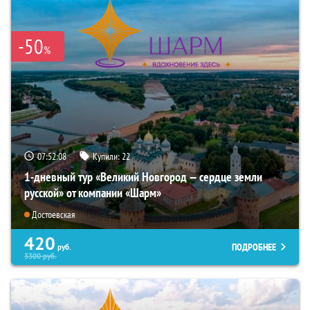
-50
%
07:52:07
Купили:
22
1-дневный тур «Великий Новгород — сердце земли
русской» от компании «Шарм»
Достоевская
420
ПОДРОБНЕЕ
руб.
3300
руб.