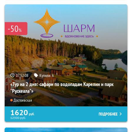
-50
%
07:52:07
Купили:
6
«Тур на 2 дня: сафари по водопадам Карелии и парк
“Рускеала"»
Достоевская
1620
ПОДРОБНЕЕ
руб.
12900
руб.