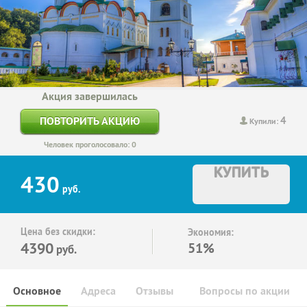
Акция завершилась
4
ПОВТОРИТЬ АКЦИЮ
Купили:
Человек проголосовало: 0
КУПИТЬ
430
руб.
Цена без скидки:
Экономия:
4390
51%
руб.
Основное
Адреса
Отзывы
Вопросы по акции