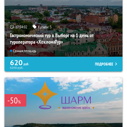
17:54:01
Купили:
5
Гастрономический тур в Выборг на 1 день от
туроператора «ХохломаТур»
Сенная площадь
620
ПОДРОБНЕЕ
руб.
6290
руб.
-50
%