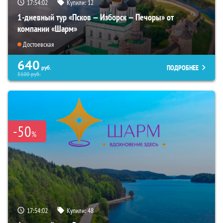
17:54:01
Купили:
12
1-дневный тур «Псков — Изборск — Печоры» от
компании «Шарм»
Достоевская
640
ПОДРОБНЕЕ
руб.
5100
руб.
-50
%
17:54:01
Купили:
48