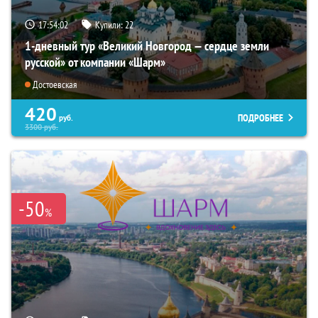
17:54:01
Купили:
22
1-дневный тур «Великий Новгород — сердце земли
русской» от компании «Шарм»
Достоевская
420
ПОДРОБНЕЕ
руб.
3300
руб.
-50
%