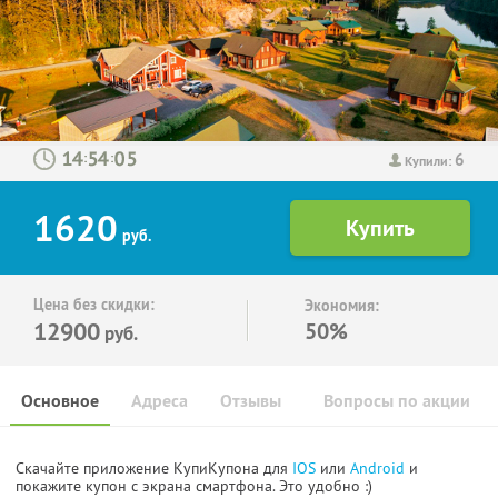
6
:
:
Купили:
1620
руб.
Цена без скидки:
Экономия:
12900
50%
руб.
Основное
Адреса
Отзывы
Вопросы по акции
Скачайте приложение КупиКупона для
IOS
или
Android
и
покажите купон с экрана смартфона. Это удобно :)