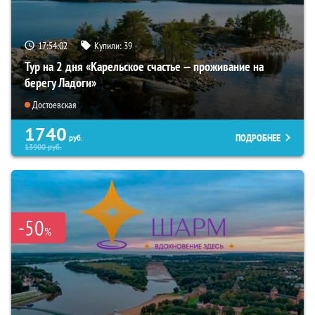
17:54:01
Купили:
39
Тур на 2 дня «Карельское счастье — проживание на
берегу Ладоги»
Достоевская
1740
ПОДРОБНЕЕ
руб.
13900
руб.
-50
%