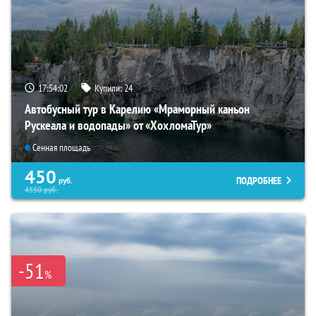
17:54:01
Купили:
24
Автобусный тур в Карелию «Мраморный каньон
Рускеала и водопады» от «ХохломаТур»
Сенная площадь
450
ПОДРОБНЕЕ
руб.
4550
руб.
-51
%