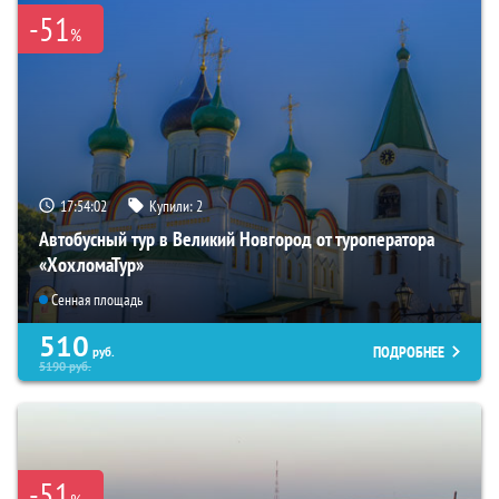
-51
%
17:54:01
Купили:
2
Автобусный тур в Великий Новгород от туроператора
«ХохломаТур»
Сенная площадь
510
ПОДРОБНЕЕ
руб.
5190
руб.
-51