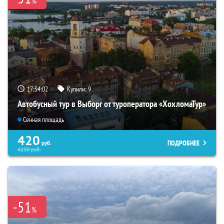
%
17:54:01
Купили:
9
Автобусный тур в Выборг от туроператора «ХохломаТур»
Сенная площадь
420
ПОДРОБНЕЕ
руб.
4230
руб.
-51
%