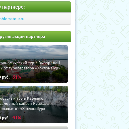
 партнере:
ohlomatour.ru
ругие акции партнера
трономический тур в Выборг на 1
ь от туроператора «ХохломаТур»
0
руб.
-51%
тобусный тур в Карелию
раморный каньон Рускеала и
допады» от «ХохломаТур»
0
руб.
-51%