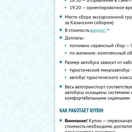
16.30 — отправление в Санкт
19.20 — ориентировочное вр
Место сбора экскурсионной груп
за Казанским собором)
В стоимость
входит:
Доплаты:
топливно-сервисный сбор — 
по желанию: комплексный об
Размер автобуса зависит от наб
туристический микроавтобус 
автобус туристического класс
Весь автотранспорт соответств
автобусы оснащены системами к
комфортабельными сиденьями
КАК РАБОТАЕТ КУПОН
Внимание!
Купон — первоначал
стоимость необходимо доплати
организатора экскурсии