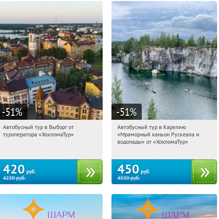
-51
%
-51
%
Автобусный тур в Выборг от
Автобусный тур в Карелию
16:53:29
Купили:
9
16:53:29
Купили:
24
туроператора «ХохломаТур»
«Мраморный каньон Рускеала и
Сенная площадь
Сенная площадь
водопады» от «ХохломаТур»
420
450
руб.
руб.
4230
руб.
4550
руб.