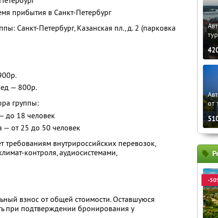
-Петербург
емя прибытия в Санкт-Петербург
Авт
пы: Санкт-Петербург, Казанская пл., д. 2 (парковка
ту
42
900р.
ед — 800р.
Ав
ора группы:
от 
— до 18 человек
51
а — от 25 до 50 человек
ует требованиям внутрироссийских перевозок,
лимат-контроля, аудиосистемами,
Р
-50
ьный взнос от общей стоимости. Оставшуюся
ть при подтверждении бронирования у