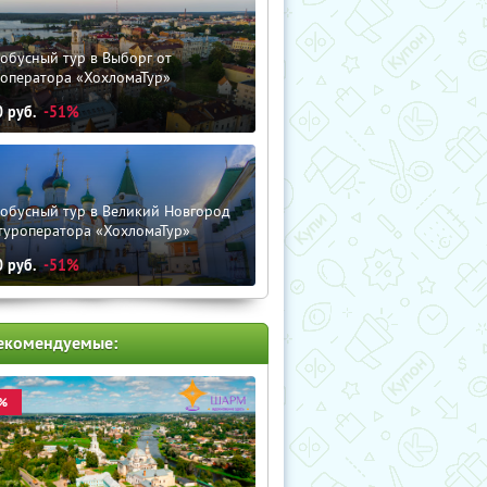
обусный тур в Выборг от
роператора «ХохломаТур»
0
руб.
-51%
тобусный тур в Великий Новгород
туроператора «ХохломаТур»
0
руб.
-51%
екомендуемые:
%