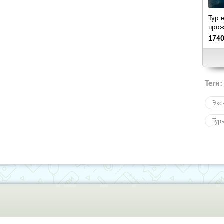
Тур 
прож
174
Теги:
Экс
Тур