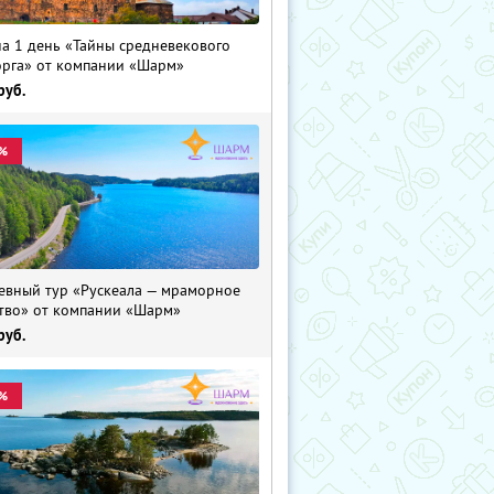
на 1 день «Тайны средневекового
рга» от компании «Шарм»
руб.
%
евный тур «Рускеала — мраморное
тво» от компании «Шарм»
руб.
%