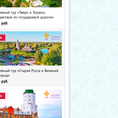
евный тур «Тверь и Торжок:
шествие по государевой дороге»
0
руб.
%
евный тур «Старая Русса и Великий
ород»
0
руб.
%