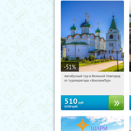
-51
%
Автобусный тур в Великий Новгород
16:53:29
Купили:
2
от туроператора «ХохломаТур»
Сенная площадь
510
руб.
5190
руб.