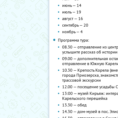
июнь — 14
июль — 19
август — 16
сентябрь — 20
ноябрь — 4
Программа тура:
08.30 — отправление из центр
услышите рассказ об истории
09.00 — дополнительная остан
отправление в Южную Карели
10.30 — Крепость Корела (вн
города Приозерска, знакомств
трассовой экскурсии
12.00 — посещение усадьбы 
13:00 — музей Кирьяж: интер
Карельского перешейка
13.30 — обед
14.30 — дом-музей в пос. Эли