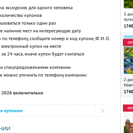
 на экскурсию для одного человека
2-дн
количество купонов
путе
зоваться только один раз
174
е наличие мест на интересующую дату
 по телефону, сообщите номер и код купона, Ф. И. О.
-50
 электронный купон на месте
за 24 часа, иначе купон будет считаться
ими спецпредложениями компании
 можно уточнить по телефону компании:
2-дн
Новг
174
я 2026 включительно
-50
ся купоном
НИИ