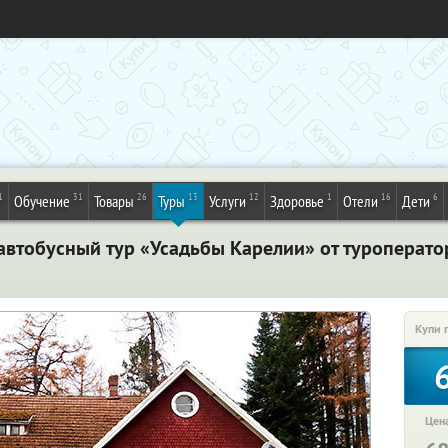
1
31
26
13
12
1
16
6
Обучение
Товары
Туры
Услуги
Здоровье
Отели
Дети
автобусный тур «Усадьбы Карелии» от туроперато
Купи 
Цена