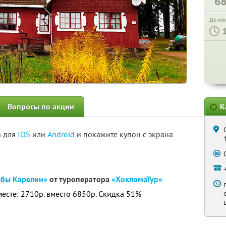
6
До ко
Вопросы по акции
К
а для
IOS
или
Android
и покажите купон с экрана
ьбы Карелии»
от туроператора
«ХохломаТур»
месте: 2710р. вместо 6850р. Скидка 51%