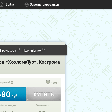
Войти
Зарегистрироваться
48
83
Промокоды
ПолучиКупон
ра «ХохломаТур». Кострома
первым!
(103)
680
КУПИТЬ
руб.
 без скидки:
Экономия: