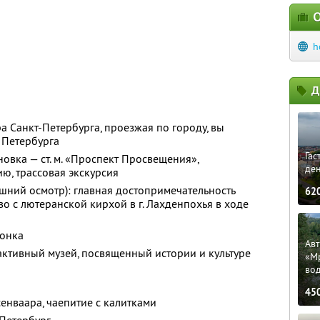
О
h
Д
а Санкт-Петербурга, проезжая по городу, вы
 Петербурга
Гас
овка — ст. м. «Проспект Просвещения»,
ден
ю, трассовая экскурсия
ешний осмотр): главная достопримечательность
62
о с лютеранской кирхой в г. Лахденпохья в ходе
Сонка
Ав
активный музей, посвященный истории и культуре
«М
во
45
сенваара, чаепитие с калитками