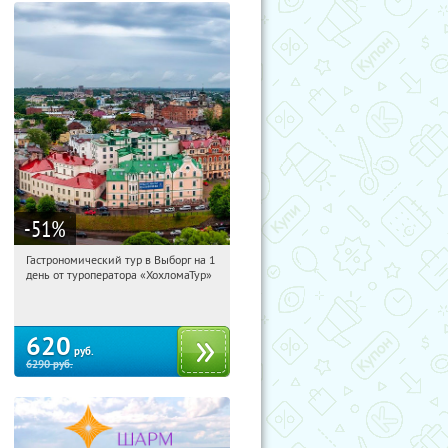
-51
%
Гастрономический тур в Выборг на 1
16:53:29
Купили:
5
день от туроператора «ХохломаТур»
Сенная площадь
620
руб.
6290
руб.