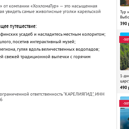
» от компании «ХохломаТур» — это насыщенная
ая увидеть самые живописные уголки карельской
Тур 
Выбо
390
ящее путешествие:
 финских усадеб и насладитесь местным колоритом;
-50
шлого, посетив интерактивный музей;
егиона, гуляя вдоль величественных водопадов;
ией свежей традиционной выпечки с горячим
1-дн
царс
490
 ограниченной ответственность "КАРЕЛИЯГИД",
ИНН
56
-50